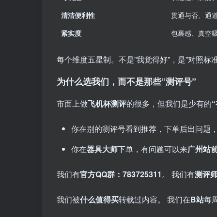
清洁便利性
贯通与否、通
紧实度
包裹感、真空
每个维度五星制。不是”我觉得好”，是”对照标
为什么选我们，而不是那些”测评号”
市面上做
飞机杯测评
的很多，但我们是少有的
你在别的测评号看到推荐，下单后出问题
你在
器具大师
下单，有问题可以来
广州站前
我们有
官方QQ群：783725311
。 我们有
测评
我们被
什么值得买
转载过内容。 我们在
B站
每