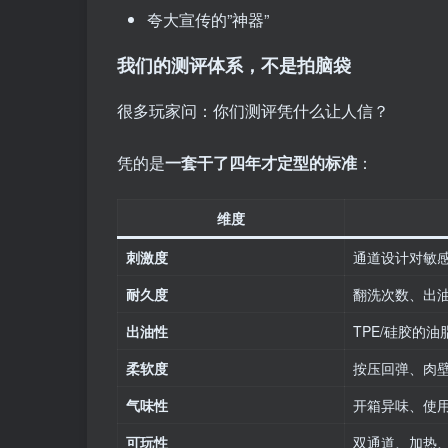
夸大宣传的”神器”
我们的测评体系，不是拍脑袋
很多玩家问：你们测评凭什么让人信？
凭的是
一套干了四年才定型的标准
：
维度
刺激度
通道设计对敏
耐久度
翻洗次数、出
出油性
TPE/硅胶的
柔软度
按压回弹、肉
气味性
开箱异味、使
可玩性
双通道、加热