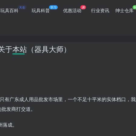
大全
学习
惠
9
玩具百科
玩具科普
优惠活动
行业资讯
绅士仓库
-关于本站（器具大师）
。
。只有广东成人用品批发市场里，一个不足十平米的实体档口，我
的批发商打交道。
州落成。