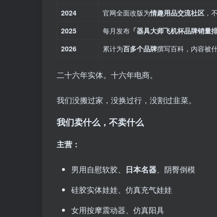
2024
官网全面改版为
情趣用品交流社区
，
2025
每月发布
「器具大师飞机杯品牌销量
2026
累计为
百多个品牌
撰写百科，内容被
二十六年实体。十六年电商。
我们没搬过家，没换过行，没割过韭菜。
我们卖什么，不卖什么
主营：
男用自慰软胶、
日本名器
、阴臀倒模
硅胶实体娃娃、仿真充气娃娃
女用按摩震动器、仿真阳具