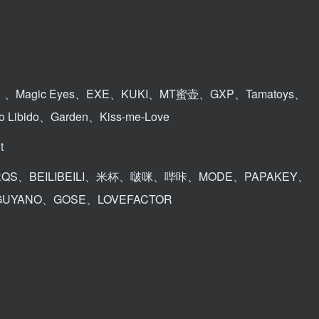
agic Eyes、EXE、KUKI、MT蜜壶、GXP、Tamatoys、
ibido、Garden、Kiss-me-Love
t
、BEILIBEILI、米杯、啵咪、哔咔、MODE、PAPAKEY、
UYANO、GOSE、LOVEFACTOR