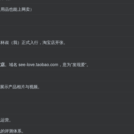
人用品也能上网卖）
。
。
州杯叔（我）正式入行，淘宝店开张。
宝店
。域名 see-love.taobao.com，意为”发现爱”。
展示产品相片与视频。
。
化运营。
化的评测体系。