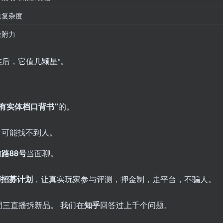
道复杂度
吸附力
准后，它值几颗星”。
“有实体档口背书”
的。
，可能找不到人。
路88号
当面聊。
师招募计划
，让真实玩家参与评测，押金制，走平台，不骗人。
周三直播拆新品。 我们在
知乎
回答过上千个问题。