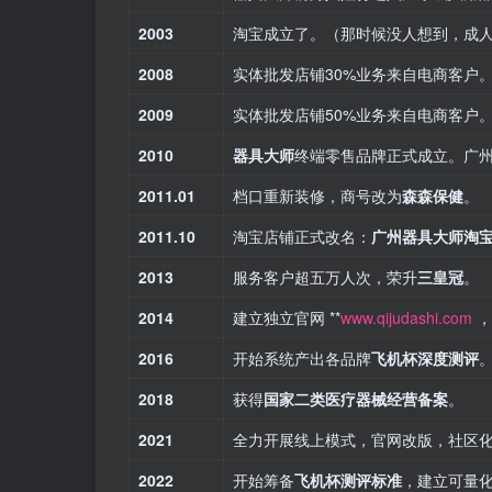
2003
淘宝成立了。（那时候没人想到，成
2008
实体批发店铺30%业务来自电商客户
2009
实体批发店铺50%业务来自电商客户
2010
器具大师
终端零售品牌正式成立。广
2011.01
档口重新装修，商号改为
森森保健
。
2011.10
淘宝店铺正式改名：
广州器具大师淘
2013
服务客户超五万人次，荣升
三皇冠
。
2014
建立独立官网 **
www.qijudashi.com
，
2016
开始系统产出各品牌
飞机杯深度测评
2018
获得
国家二类医疗器械经营备案
。
2021
全力开展线上模式，官网改版，社区
2022
开始筹备
飞机杯测评标准
，建立可量