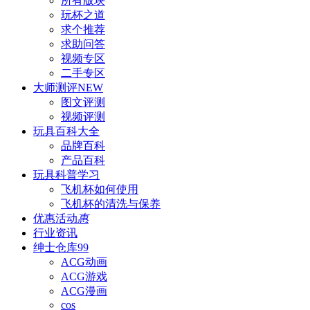
所有版块
玩杯之道
求个推荐
求助问答
视频专区
二手专区
大师测评
NEW
图文评测
视频评测
玩具百科
大全
品牌百科
产品百科
玩具科普
学习
飞机杯如何使用
飞机杯的清洗与保养
优惠活动
惠
行业资讯
绅士仓库
99
ACG动画
ACG游戏
ACG漫画
cos