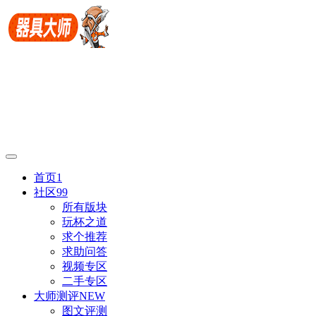
首页
1
社区
99
所有版块
玩杯之道
求个推荐
求助问答
视频专区
二手专区
大师测评
NEW
图文评测