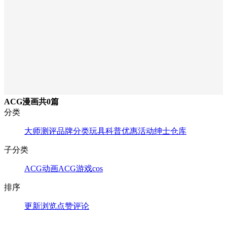
ACG漫画
共0篇
分类
大师测评
品牌分类
玩具科普
优惠活动
绅士仓库
子分类
ACG动画
ACG游戏
cos
排序
更新
浏览
点赞
评论