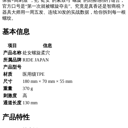
体验+高刺激”，把“处女”的紧致与“螺旋”的刮擦感强行缝合，
官方口号是“第一次就被螺旋夺去”。究竟是真香还是智商税？
器具大师用一周五发、连续30发的实战数据，给你拆到每一根
螺纹。
基本信息
项目
信息
产品名称
处女螺旋柔穴
所属品牌
RIDE JAPAN
产品型号
材质
医用级TPE
尺寸
180 mm × 70 mm × 55 mm
重量
370 g
刺激度
高
通道长度
130 mm
产品特性