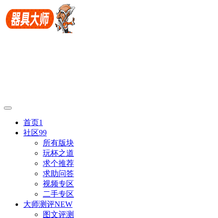
首页
1
社区
99
所有版块
玩杯之道
求个推荐
求助问答
视频专区
二手专区
大师测评
NEW
图文评测