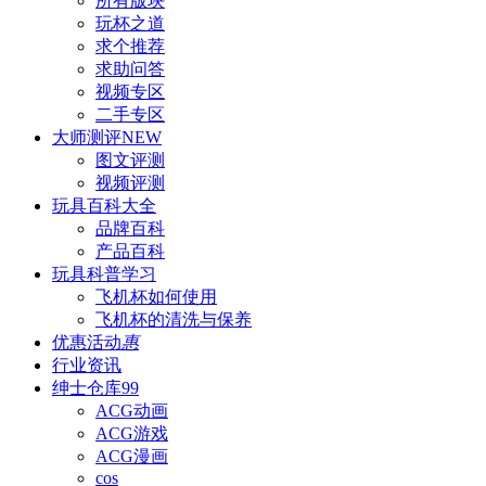
所有版块
玩杯之道
求个推荐
求助问答
视频专区
二手专区
大师测评
NEW
图文评测
视频评测
玩具百科
大全
品牌百科
产品百科
玩具科普
学习
飞机杯如何使用
飞机杯的清洗与保养
优惠活动
惠
行业资讯
绅士仓库
99
ACG动画
ACG游戏
ACG漫画
cos