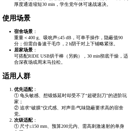
厚度通道缩短30 min，学生党午休可速战速决。
使用场景
宿舍场景
：
重量＜400 g、吸吮声≤45 dB，可单手操作，隐蔽值90
分；但需自备速干毛巾，2 h阴干对上下铺略紧张。
居家场景
：
可搭配RIDE USB烘干棒（另购），30 min彻底干燥，适
合深夜场或周末马拉松。
适用人群
优先适配
：
① 龟头敏感、想锻炼延时却受不了“超硬刮刀”的进阶玩
家；
② 追求“破膜”仪式感、对声音/气味隐蔽要求高的宿舍
党。
次级适配
：
① 尺寸≤150 mm、预算200元内、需高刺激速射的单身