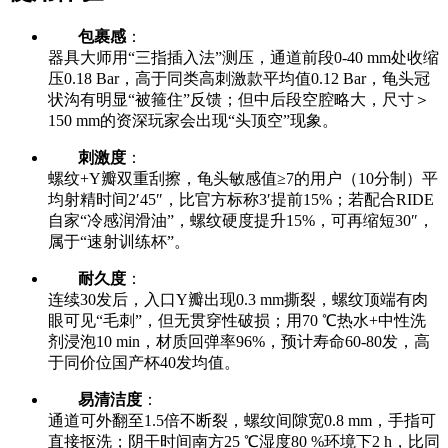
包裹感
：
器具大师用“三指插入法”测压，通道前段0-40 mm处收缩
压0.18 Bar，高于同类高刺激款平均值0.12 Bar，龟头冠
状沟有明显“被箍住”反馈；但中后段空腔略大，尺寸＞
150 mm的资深玩家会出现“头顶空”现象。
刺激度
：
螺纹+Y瓣双重刮擦，龟头敏感值≥7的用户（10分制）平
均射精时间2′45″，比官方标称3′提前15%；若配合RIDE
自家“冷感润滑油”，螺纹硬度提升15%，可再缩短30″，
属于“速射训练杯”。
耐久度
：
连续30发后，入口Y瓣出现0.3 mm撕裂，螺纹顶端有肉
眼可见“毛刺”，但无贯穿性破损；用70 ℃热水+中性洗
剂浸泡10 min，材质回弹率96%，预计寿命60-80发，高
于同价位国产杯40发均值。
易清洁度
：
通道可外翻至1.5倍不断裂，螺纹间隙宽0.8 mm，手指可
直接抠洗；阴干时间南方25 ℃湿度80 %环境下2 h，比同