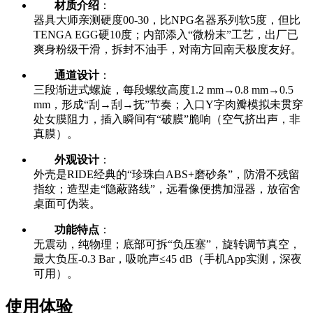
材质介绍
：
器具大师亲测硬度00-30，比NPG名器系列软5度，但比
TENGA EGG硬10度；内部添入“微粉末”工艺，出厂已
爽身粉级干滑，拆封不油手，对南方回南天极度友好。
通道设计
：
三段渐进式螺旋，每段螺纹高度1.2 mm→0.8 mm→0.5
mm，形成“刮→刮→抚”节奏；入口Y字肉瓣模拟未贯穿
处女膜阻力，插入瞬间有“破膜”脆响（空气挤出声，非
真膜）。
外观设计
：
外壳是RIDE经典的“珍珠白ABS+磨砂条”，防滑不残留
指纹；造型走“隐蔽路线”，远看像便携加湿器，放宿舍
桌面可伪装。
功能特点
：
无震动，纯物理；底部可拆“负压塞”，旋转调节真空，
最大负压-0.3 Bar，吸吮声≤45 dB（手机App实测，深夜
可用）。
使用体验