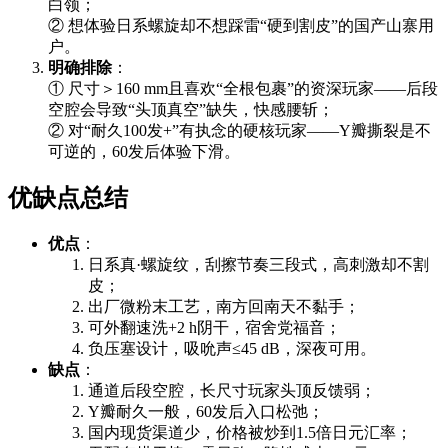
白领；
② 想体验日系螺旋却不想踩雷“硬到割皮”的国产山寨用
户。
明确排除
：
① 尺寸＞160 mm且喜欢“全根包裹”的资深玩家——后段
空腔会导致“头顶真空”缺失，快感腰斩；
② 对“耐久100发+”有执念的硬核玩家——Y瓣撕裂是不
可逆的，60发后体验下滑。
优缺点总结
优点
：
日系真·螺旋纹，刮擦节奏三段式，高刺激却不割
皮；
出厂微粉末工艺，南方回南天不黏手；
可外翻速洗+2 h阴干，宿舍党福音；
负压塞设计，吸吮声≤45 dB，深夜可用。
缺点
：
通道后段空腔，长尺寸玩家头顶反馈弱；
Y瓣耐久一般，60发后入口松弛；
国内现货渠道少，价格被炒到1.5倍日元汇率；