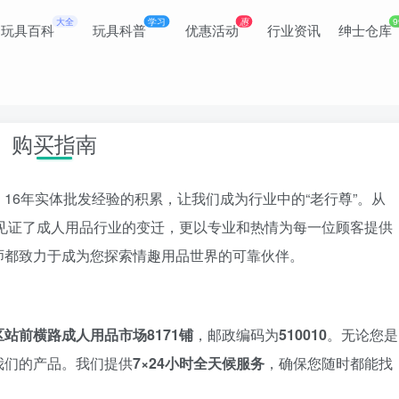
大全
学习
惠
9
玩具百科
玩具科普
优惠活动
行业资讯
绅士仓库
购买指南
16年实体批发经验的积累，让我们成为行业中的“老行尊”。从
仅见证了成人用品行业的变迁，更以专业和热情为每一位顾客提供
师都致力于成为您探索情趣用品世界的可靠伙伴。
站前横路成人用品市场8171铺
，邮政编码为
510010
。无论您是
我们的产品。我们提供
7×24小时全天候服务
，确保您随时都能找