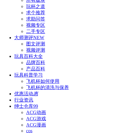
所有版块
玩杯之道
求个推荐
求助问答
视频专区
二手专区
大师测评
NEW
图文评测
视频评测
玩具百科
大全
品牌百科
产品百科
玩具科普
学习
飞机杯如何使用
飞机杯的清洗与保养
优惠活动
惠
行业资讯
绅士仓库
99
ACG动画
ACG游戏
ACG漫画
cos