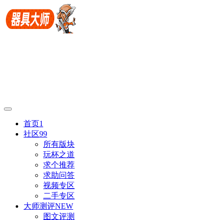
首页
1
社区
99
所有版块
玩杯之道
求个推荐
求助问答
视频专区
二手专区
大师测评
NEW
图文评测