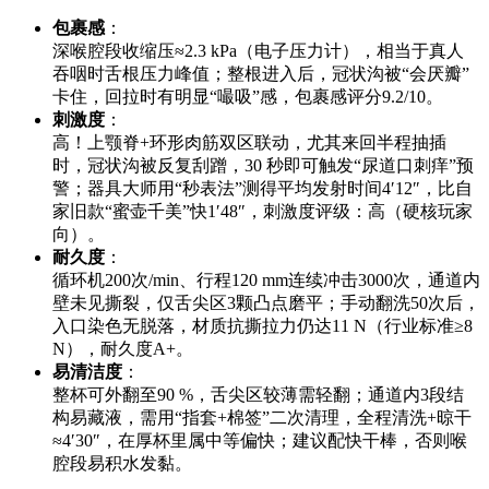
包裹感
：
深喉腔段收缩压≈2.3 kPa（电子压力计），相当于真人
吞咽时舌根压力峰值；整根进入后，冠状沟被“会厌瓣”
卡住，回拉时有明显“嘬吸”感，包裹感评分9.2/10。
刺激度
：
高！上颚脊+环形肉筋双区联动，尤其来回半程抽插
时，冠状沟被反复刮蹭，30 秒即可触发“尿道口刺痒”预
警；器具大师用“秒表法”测得平均发射时间4′12″，比自
家旧款“蜜壶千美”快1′48″，刺激度评级：高（硬核玩家
向）。
耐久度
：
循环机200次/min、行程120 mm连续冲击3000次，通道内
壁未见撕裂，仅舌尖区3颗凸点磨平；手动翻洗50次后，
入口染色无脱落，材质抗撕拉力仍达11 N（行业标准≥8
N），耐久度A+。
易清洁度
：
整杯可外翻至90 %，舌尖区较薄需轻翻；通道内3段结
构易藏液，需用“指套+棉签”二次清理，全程清洗+晾干
≈4′30″，在厚杯里属中等偏快；建议配快干棒，否则喉
腔段易积水发黏。