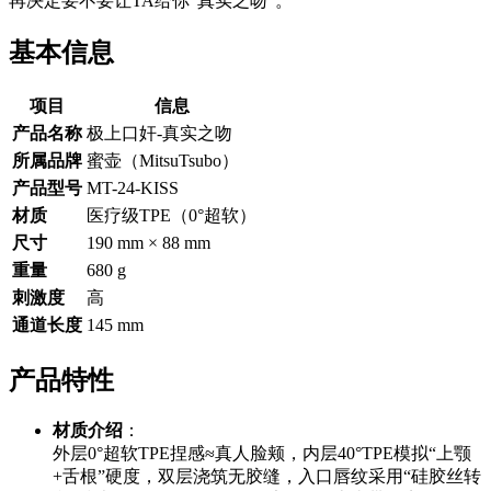
再决定要不要让TA给你“真实之吻”。
基本信息
项目
信息
产品名称
极上口奸-真实之吻
所属品牌
蜜壶（MitsuTsubo）
产品型号
MT-24-KISS
材质
医疗级TPE（0°超软）
尺寸
190 mm × 88 mm
重量
680 g
刺激度
高
通道长度
145 mm
产品特性
材质介绍
：
外层0°超软TPE捏感≈真人脸颊，内层40°TPE模拟“上颚
+舌根”硬度，双层浇筑无胶缝，入口唇纹采用“硅胶丝转