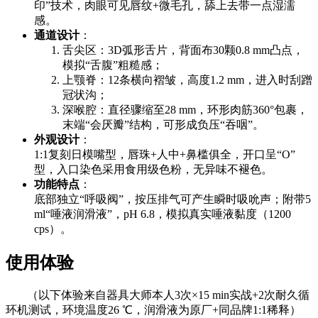
印”技术，肉眼可见唇纹+微毛孔，舔上去带一点湿濡
感。
通道设计
：
舌尖区：3D弧形舌片，背面布30颗0.8 mm凸点，
模拟“舌腹”粗糙感；
上颚脊：12条横向褶皱，高度1.2 mm，进入时刮蹭
冠状沟；
深喉腔：直径骤缩至28 mm，环形肉筋360°包裹，
末端“会厌瓣”结构，可形成负压“吞咽”。
外观设计
：
1:1复刻日模嘴型，唇珠+人中+鼻槛俱全，开口呈“O”
型，入口染色采用食用级色粉，无异味不褪色。
功能特点
：
底部独立“呼吸阀”，按压排气可产生瞬时吸吮声；附带5
ml“唾液润滑液”，pH 6.8，模拟真实唾液黏度（1200
cps）。
使用体验
（以下体验来自器具大师本人3次×15 min实战+2次耐久循
环机测试，环境温度26 ℃，润滑液为原厂+同品牌1:1稀释）