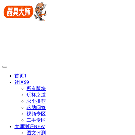
首页
1
社区
99
所有版块
玩杯之道
求个推荐
求助问答
视频专区
二手专区
大师测评
NEW
图文评测