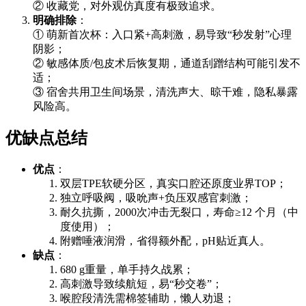
② 收藏党，对外观仿真度有极致追求。
明确排除
：
① 萌新首次杯：入口紧+高刺激，易导致“秒发射”心理
阴影；
② 敏感体质/包皮术后恢复期，通道刮蹭结构可能引发不
适；
③ 宿舍共用卫生间场景，清洗声大、晾干难，隐私暴露
风险高。
优缺点总结
优点
：
双层TPE软硬分区，真实口腔还原度业界TOP；
独立呼吸阀，吸吮声+负压双感官刺激；
耐久抗撕，2000次冲击无裂口，寿命≥12 个月（中
度使用）；
附赠唾液润滑，省得额外配，pH贴近真人。
缺点
：
680 g重量，单手持久战累；
高刺激导致续航短，易“秒交卷”；
喉腔段清洗需棉签辅助，懒人劝退；