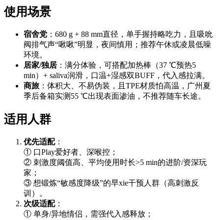
使用场景
宿舍党
：680 g + 88 mm直径，单手握持略吃力，且吸吮
阀排气声“啾啾”明显，夜间慎用；推荐午休或凌晨低噪
环境。
居家/独居
：满分体验，可搭配加热棒（37 ℃预热5
min）+ saliva润滑，口温+湿感双BUFF，代入感拉满。
商旅
：体积大、不易伪装，且TPE材质怕高温，广州夏
季后备箱实测55 ℃出现表面渗油，不推荐随车长途。
适用人群
优先适配
：
① 口Play爱好者、深喉控；
② 刺激度阈值高、平均使用时长>5 min的进阶/资深玩
家；
③ 想锻炼“敏感度降级”的早xie干预人群（高刺激反
训）。
次级适配
：
① 单身/异地情侣，需强代入感释放；