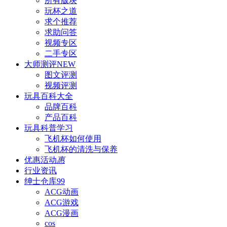
所有版块
玩杯之道
求个推荐
求助问答
视频专区
二手专区
大师测评
NEW
图文评测
视频评测
玩具百科
大全
品牌百科
产品百科
玩具科普
学习
飞机杯如何使用
飞机杯的清洗与保养
优惠活动
惠
行业资讯
绅士仓库
99
ACG动画
ACG游戏
ACG漫画
cos