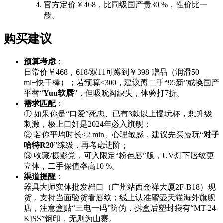
官方定价￥468，比同级国产贵30 %，性价比一
般。
购买建议
预算考虑
：
日常价￥468，618/双11可蹲到￥398 赠品（润滑50
ml+快干棒）；若预算<300，建议蹲二手“95新”或换国产
平替“
Yuu软唇
”，但吸吮阀缺失，体验打7折。
需求匹配
：
① 如果你是“口爱”死忠、已有3款以上慢玩杯，想升级
刺激，极上口奸是2024年必入旗舰；
② 若你平均时长<2 min、心理敏感，建议先买慢玩“
对子
哈特R20
”练级，再考虑进阶；
③ 收藏/摄影党，可入限定“粉色唇”版，UV灯下唇纹更
立体，二手保值率高10 %。
渠道提醒
：
器具大师实体批发档口（广州站西金祥大厦2F-B18）现
货，支持当面验货看唇纹；线上认准蜜壶天猫海外旗舰
店，注意盒贴“三电一码”防伪，拆盒后塑封袋有“MT-24-
KISS”钢印，无则为山寨。