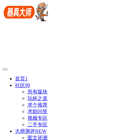
首页
1
社区
99
所有版块
玩杯之道
求个推荐
求助问答
视频专区
二手专区
大师测评
NEW
图文评测