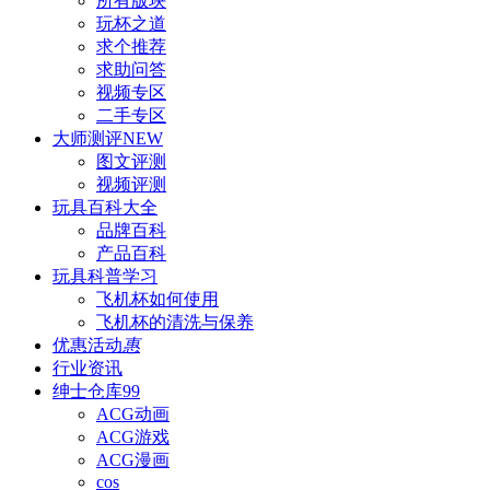
所有版块
玩杯之道
求个推荐
求助问答
视频专区
二手专区
大师测评
NEW
图文评测
视频评测
玩具百科
大全
品牌百科
产品百科
玩具科普
学习
飞机杯如何使用
飞机杯的清洗与保养
优惠活动
惠
行业资讯
绅士仓库
99
ACG动画
ACG游戏
ACG漫画
cos