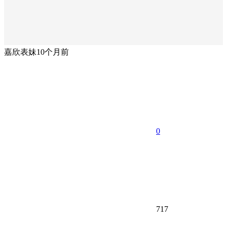
嘉欣表妹
10个月前
0
717