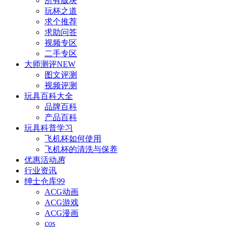
所有版块
玩杯之道
求个推荐
求助问答
视频专区
二手专区
大师测评
NEW
图文评测
视频评测
玩具百科
大全
品牌百科
产品百科
玩具科普
学习
飞机杯如何使用
飞机杯的清洗与保养
优惠活动
惠
行业资讯
绅士仓库
99
ACG动画
ACG游戏
ACG漫画
cos