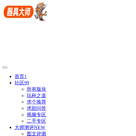
首页
1
社区
99
所有版块
玩杯之道
求个推荐
求助问答
视频专区
二手专区
大师测评
NEW
图文评测