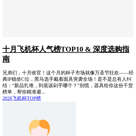
十月飞机杯人气榜TOP10 & 深度选购指
南
兄弟们，十月收官！这个月的杯子市场就像万圣节狂欢——经
典IP稳坐C位，黑马选手戴着面具突袭全场！是不是总有人纠
结：“新品扎堆，到底该剁手哪个？”别慌，器具给你这份干货
榜单，帮你精准避...
2026飞机杯TOP榜