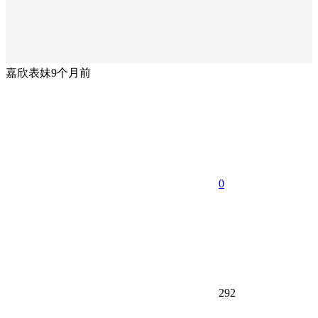
嘉欣表妹
9个月前
0
292