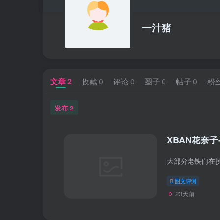
一汁猪
文章
2
收藏
0
评论
0
圈子
0
帖子
0
粉
发布
2
XBAN花奈子
图文评测
23天前