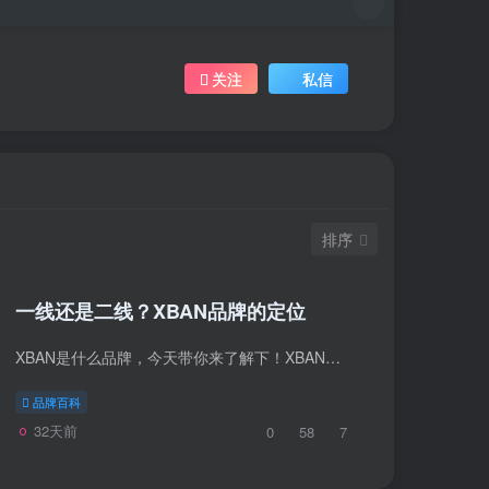
关注
私信
排序
一线还是二线？XBAN品牌的定位
XBAN是什么品牌，今天带你来了解下！XBAN，外文名为X Breath Alchemy Nook，意为“身心炼金室”。由日本XBAN合同会社创立的，总部位于日本东京，品牌经营范围涵盖医疗保健及医疗器械，从创立就...
品牌百科
32天前
0
58
7