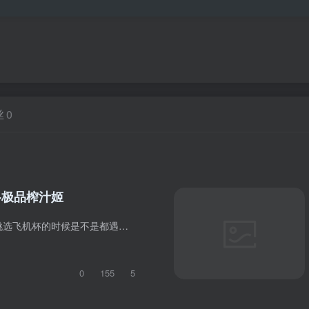
丝
0
-极品榨汁姬
大部分老铁们在挑选飞机杯的时候是不是都遇上过这种问题，市面上琳琅满目的圣杯，完全不知道该选哪一款，既担心玩的不够尽兴，又担心刺激度太过猛烈，自己还没进入状态就草草结束。经过多种渠道...
0
155
5