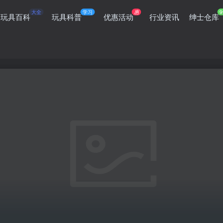
大全
学习
惠
9
玩具百科
玩具科普
优惠活动
行业资讯
绅士仓库