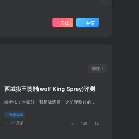
关注
私信
排序
西域狼王喷剂(wolf King Spray)评测
编者按：大家好，我是潇洒哥，之前评测过的一些都是玩具类的，这次来评测一次延时产品。 先多啰嗦几句，延时是男人的强需求，在现有的耐力基础上，再多OOXX几分钟，让伴侣爽，自己也就更爽，因...
玩家分享
6个月前
0
159
12