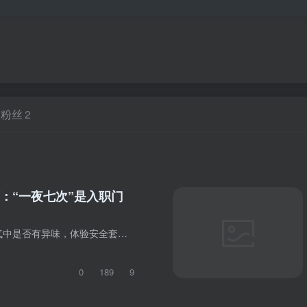
粉丝
2
：“一夜七次”是入职门
内容摘要：闻空气中是否有异味，体验安全套是否够薄够滑，居然都是一门职业？ “三百六十五行”，正在发生变化。有些在裂变，有些在变种，有些在从隐匿处浮出。它们因为新的生活方式、新的生活...
0
189
9