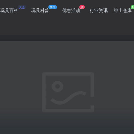
大全
学习
惠
9
玩具百科
玩具科普
优惠活动
行业资讯
绅士仓库