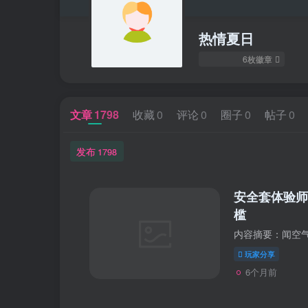
热情夏日
6枚徽章
文章
1798
收藏
0
评论
0
圈子
0
帖子
0
发布
1798
安全套体验师
槛
玩家分享
6个月前