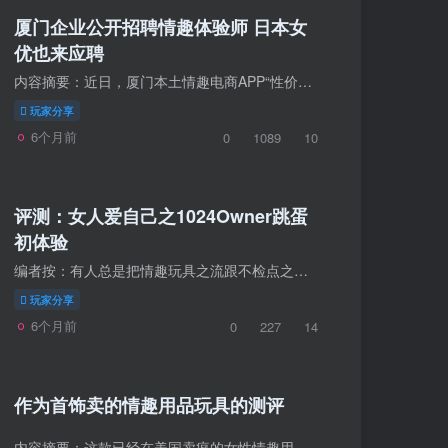
厦门企业公开招聘情趣体验师 日本女
优也来应聘
内容摘要：近日，厦门本土情趣电商APP“性价比”打出“史上最爽工作”的招牌，公开招聘“情趣体验师”，本报2月26日曾对此做过独家报道。瑠川丽娜来厦除了体验多款产品外，以后双方还将有深入的...
玩家分享
6个月前
0
1089
10
评测：女人爱自己之1024Owner跳蛋
初体验
编者按：有人总是把情趣玩具之流跟不检点之内的不好的东西联系在一起，各种压抑。情趣玩具都快成了浪荡的代名词了，但是这根本是两码事好吧。作为女性，了解到自己的生理需求然后合理的发泄，根...
玩家分享
6个月前
0
227
14
作为首饰卖的情趣用品玩具的测评
内容摘要：这款已经在美国卖疯的女性情趣用品玩具，通过众筹融资27万美元后投产，被美国科技网站称为“世界上奢华的充电振动式项链”。 材质：不锈钢既给人一种非常洁净的感觉，避免细菌...