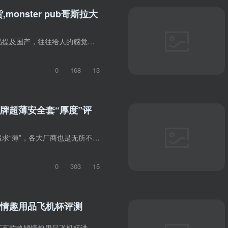
monster pub哥斯拉大
编者按：情趣用品提及国产，往往给人的感觉就是丑和廉价感，但是，国内的成人用品行业在盯着巨大的压力经过了漫长的探索之后，创造和生产出来的玩具着实一点都不逊色进口产品。从今天介绍的这个...
0
168
13
牌超薄安全套“厚度”评
内容摘要：为了追求“薄”，各大厂商也是无所不用其极，似乎都在为大家营造“极致”“亲肤”的体验。事实是否真的如此？ 周末你可能和爱人已经订好鲜花、酒店，也可能烛光晚餐后就在你温馨的家...
0
303
15
情趣用品飞机杯评测
内容摘要：对时下五款热销情趣用品飞机杯进行舒适度，刺激性，性价比等多项指标评测，引起网友热评… 网友评论： 主持人竟然能把这么难为情的一档节目解说的这么亲民有学术性，非常非常难得，全...