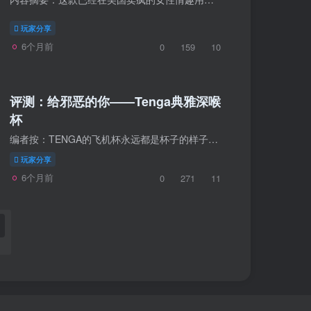
玩家分享
6个月前
0
159
10
评测：给邪恶的你——Tenga典雅深喉
杯
编者按：TENGA的飞机杯永远都是杯子的样子，隐私做得很好，这样不仅便于携带，即使是在人多的时候不小心误拿了出来也不会因为隐私暴露而感到尴尬。不过，它不拟真的造型对于一些颜控党来说，还...
玩家分享
6个月前
0
271
11