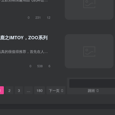
0
231
12
之IMTOY，ZOO系列
编者按：这款产品真的很值得推荐，首先在人们最关心的价格方面，它是完全国产的，所以对比舶来品绝对的超值；其次在外形方面，非常可爱的动物造型，一看就萌化了好不好！感觉就像是，蹂躏小鲜肉...
0
538
6
1
2
3
…
180
下一页
跳转