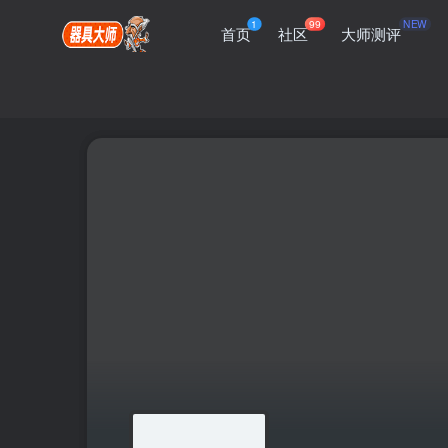
1
99
NEW
首页
社区
大师测评