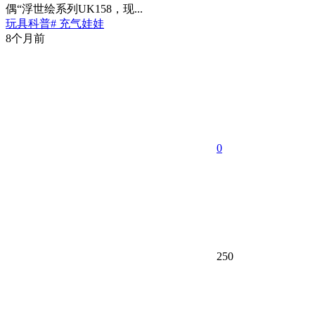
偶“浮世绘系列UK158，现...
玩具科普
# 充气娃娃
8个月前
0
250