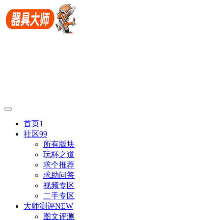
首页
1
社区
99
所有版块
玩杯之道
求个推荐
求助问答
视频专区
二手专区
大师测评
NEW
图文评测