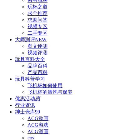
所有版块
玩杯之道
求个推荐
求助问答
视频专区
二手专区
大师测评
NEW
图文评测
视频评测
玩具百科
大全
品牌百科
产品百科
玩具科普
学习
飞机杯如何使用
飞机杯的清洗与保养
优惠活动
惠
行业资讯
绅士仓库
99
ACG动画
ACG游戏
ACG漫画
cos