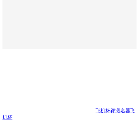
飞机杯评测
名器
飞
机杯