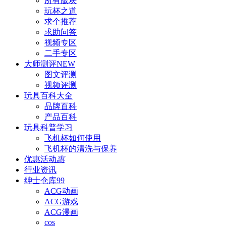
所有版块
玩杯之道
求个推荐
求助问答
视频专区
二手专区
大师测评
NEW
图文评测
视频评测
玩具百科
大全
品牌百科
产品百科
玩具科普
学习
飞机杯如何使用
飞机杯的清洗与保养
优惠活动
惠
行业资讯
绅士仓库
99
ACG动画
ACG游戏
ACG漫画
cos