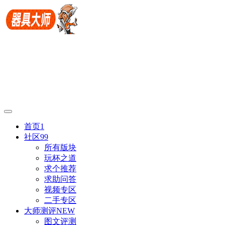
首页
1
社区
99
所有版块
玩杯之道
求个推荐
求助问答
视频专区
二手专区
大师测评
NEW
图文评测