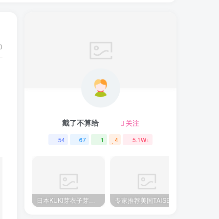
0
戴了不算给
关注
54
67
1
4
5.1W+
日本KUKI芽衣子芽衣姐姐飞机杯推荐名器倒模飞机杯测评视频
专家推荐美国TAISEN美臀系列泰贝莎飞机杯测评，顶级品质带来极致享受!