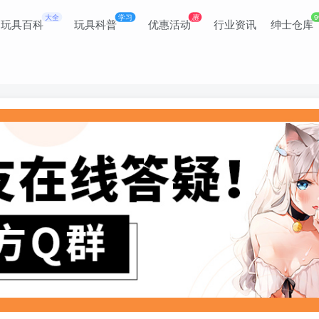
大全
学习
惠
9
玩具百科
玩具科普
优惠活动
行业资讯
绅士仓库