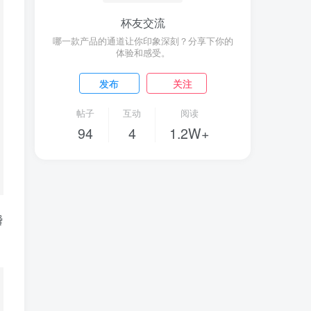
杯友交流
哪一款产品的通道让你印象深刻？分享下你的
体验和感受。
发布
关注
帖子
互动
阅读
94
4
1.2W+
瞬