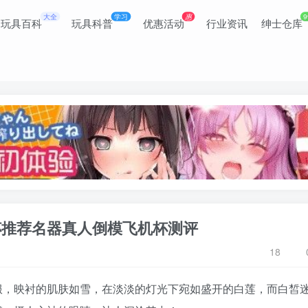
大全
学习
惠
9
玩具百科
玩具科普
优惠活动
行业资讯
绅士仓库
机杯推荐名器真人倒模飞机杯测评
18
服
，映衬的肌肤如雪，在淡淡的灯光下宛如盛开的白莲，而白皙