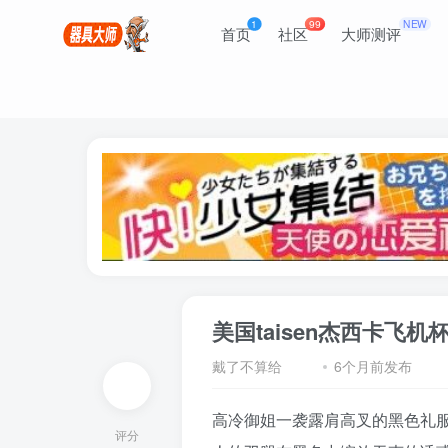
1
99
NEW
首页
社区
大师测评
美国taisen杰西卡飞
戴了不算给
6个月前发布
高冷御姐
一袭露肩高叉的黑色
礼
评分