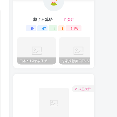
戴了不算给
关注
54
67
1
4
5.1W+
日本KUKI芽衣子芽衣姐姐飞机杯推荐名器倒模飞机杯测评视频
专家推荐美国TAISEN美臀系列泰贝莎飞机杯测评，顶级品质带来极致享受!
28人已关注