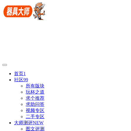
首页
1
社区
99
所有版块
玩杯之道
求个推荐
求助问答
视频专区
二手专区
大师测评
NEW
图文评测