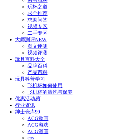
所有版块
玩杯之道
求个推荐
求助问答
视频专区
二手专区
大师测评
NEW
图文评测
视频评测
玩具百科
大全
品牌百科
产品百科
玩具科普
学习
飞机杯如何使用
飞机杯的清洗与保养
优惠活动
惠
行业资讯
绅士仓库
99
ACG动画
ACG游戏
ACG漫画
cos