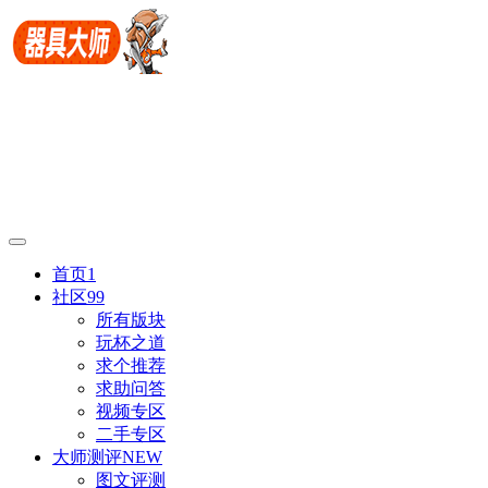
首页
1
社区
99
所有版块
玩杯之道
求个推荐
求助问答
视频专区
二手专区
大师测评
NEW
图文评测