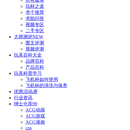
所有版块
玩杯之道
求个推荐
求助问答
视频专区
二手专区
大师测评
NEW
图文评测
视频评测
玩具百科
大全
品牌百科
产品百科
玩具科普
学习
飞机杯如何使用
飞机杯的清洗与保养
优惠活动
惠
行业资讯
绅士仓库
99
ACG动画
ACG游戏
ACG漫画
cos