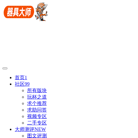
首页
1
社区
99
所有版块
玩杯之道
求个推荐
求助问答
视频专区
二手专区
大师测评
NEW
图文评测