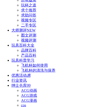
所有版块
玩杯之道
求个推荐
求助问答
视频专区
二手专区
大师测评
NEW
图文评测
视频评测
玩具百科
大全
品牌百科
产品百科
玩具科普
学习
飞机杯如何使用
飞机杯的清洗与保养
优惠活动
惠
行业资讯
绅士仓库
99
ACG动画
ACG游戏
ACG漫画
cos