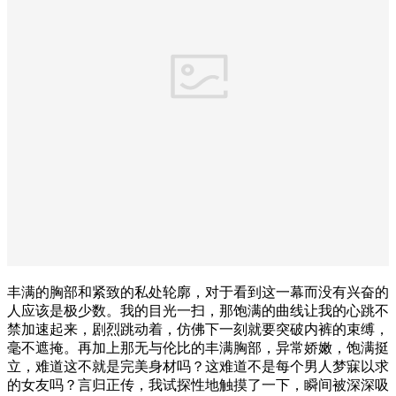
丰满的胸部和紧致的私处轮廓，对于看到这一幕而没有兴奋的
人应该是极少数。我的目光一扫，那饱满的曲线让我的心跳不
禁加速起来，剧烈跳动着，仿佛下一刻就要突破内裤的束缚，
毫不遮掩。再加上那无与伦比的丰满胸部，异常娇嫩，饱满挺
立，难道这不就是完美身材吗？这难道不是每个男人梦寐以求
的女友吗？言归正传，我试探性地触摸了一下，瞬间被深深吸