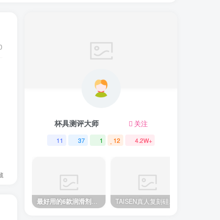
0
杯具测评大师
关注
11
37
1
12
4.2W+
藏
最好用的6款润滑剂测评,飞机杯适用的最强一款推荐
TAISEN真人复刻硅胶倒模测评