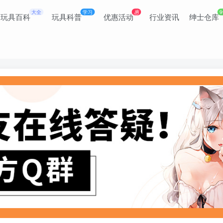
大全
学习
惠
9
玩具百科
玩具科普
优惠活动
行业资讯
绅士仓库