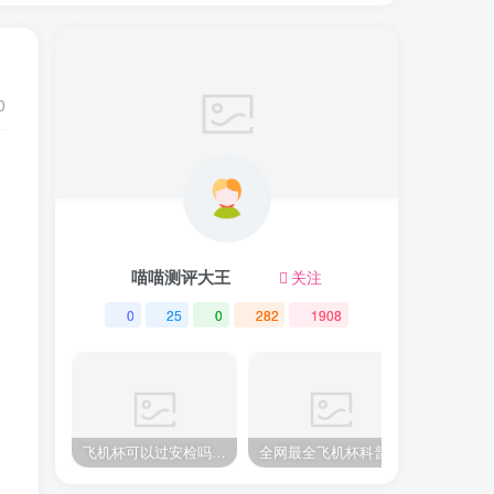
0
喵喵测评大王
关注
0
25
0
282
1908
飞机杯可以过安检吗？不会被扣留吧！GO朕的后宫为你解答
全网最全飞机杯科普！养护、训练、避坑 GO朕的后宫教你一次弄清