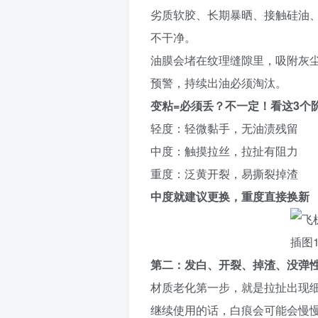
劣质软胶、长期暴晒、接触硅油、
不干净。
油膜会堵在纹理缝隙里，吸附灰尘
预警，持续出油必须淘汰。
变粘=必须丢？不一定！看这3个
轻度：轻微黏手，无油渍残留
中度：触摸拉丝，拉扯有阻力
重度：泛黄开裂，易撕裂掉渣
中度就建议更换，重度直接换新
第二：发白、开裂、掉渣、没弹性
材质老化第一步，就是拉扯出现细
继续使用的话，白痕会可能会慢慢