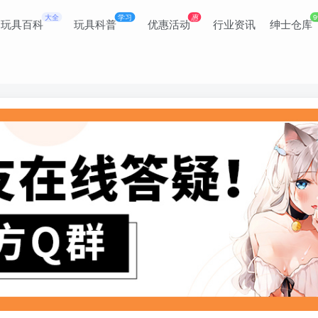
大全
学习
惠
9
玩具百科
玩具科普
优惠活动
行业资讯
绅士仓库