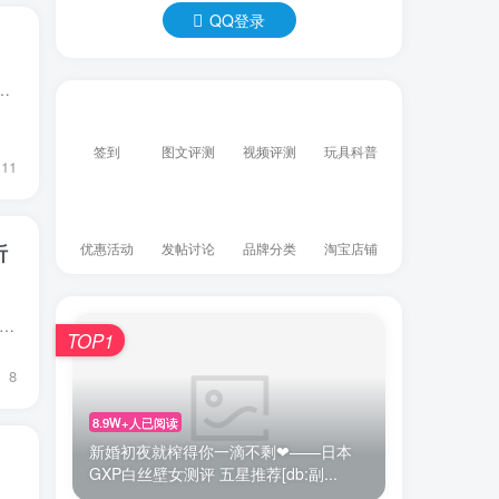
QQ登录
台私信翻来覆去被问的就那几个问题，今天整理了 10 个所有人都关心的，一次性说透，新手看完至少少踩一半坑Q1：几十块和...
签到
图文评测
视频评测
玩具科普
11
析
优惠活动
发帖讨论
品牌分类
淘宝店铺
广州杯叔。今天要聊一个站内浏览量很高但内容生态却严重不足的话题——倒模选购指南。后台数据显示，倒模类目浏览占比19.4%，远高于飞机杯的9.8%。但奇怪的是，目前市面上的内容...
TOP1
8
8.9W+人已阅读
新婚初夜就榨得你一滴不剩❤——日本
GXP白丝壁女测评 五星推荐[db:副...