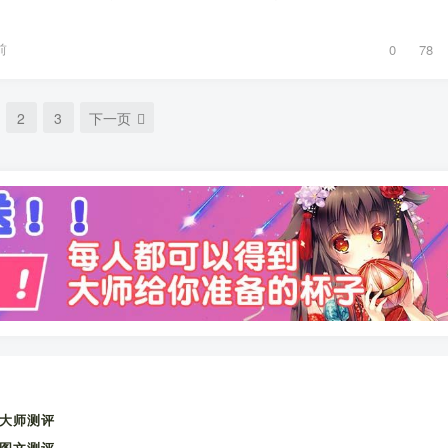
前
0
78
2
3
下一页
大师测评
图文测评