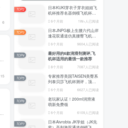
，而是'买了就用、用了...
日本KUKI芽衣子芽衣姐姐飞
TOP2
机杯推荐名器倒模飞机杯测
评视频
6个月前
1W+人已阅读
6
日本JNPG极上生腰六代山岸
TOP3
逢花双通道仿真腰臀飞机杯
（半身款）测评适合追求极
6个月前
9604人已阅读
致真实感的资深玩家
最好用的6款润滑剂测评,飞
TOP4
机杯适用的最强一款推荐
广州杯叔。今天这篇不推产品，专门聊飞机杯哪些不能买。做了这么多年测评，我见过了太多'踩坑'的案例。有些坑是新手必踩的，有些坑是贪便宜自找的。今天这篇低质量飞机杯黑名单，...
8个月前
7087人已阅读
15
专家推荐美国TAISEN美臀系
TOP5
列泰贝莎飞机杯测评，顶级
品质带来极致享受!
6个月前
6627人已阅读
老玩家认证！200ml润滑液
TOP6
萌新免费领
6个月前
6109人已阅读
广州杯叔。今天要聊一个挺有意思的话题——飞机杯桌面收纳。你可能会问：这玩意还能放桌面上？能。而且如果会搭，不仅不尴尬，还能成为你桌搭的一部分。今天这篇高颜值飞机杯桌搭...
日本Aivrobta JK学姐（JK先
TOP7
辈）高刺激双通道倒模飞机