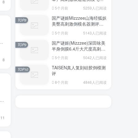
8
杯深度测评报告
5个月前
5259人已阅读
国产谜姬Mizzzee山海经狐妖
TOP8
美臀高刺激倒模名器测评报
告
5个月前
5143人已阅读
给预算在100-300元的朋友。这个价位段是社区里需求量最大的区间——后台数据显示，L1-L2购买力用户合计占比接近六成。但问题是，10...
国产谜姬(Mizzzee)深田咏美
TOP9
半身倒膜6.4斤大尺度高刺激
名器倒模评测报告
5个月前
5042人已阅读
8
TAISEN真人复刻硅胶倒模测
TOP10
评
8个月前
4846人已阅读
广州杯叔。今天这篇有点不一样——不是我个人测评，而是飞机杯用户反馈汇总的整理。我把社区里大量真实用户的评价、反馈、长期使用心得做了汇总，给出一个基于飞机杯口碑排行榜的...
11