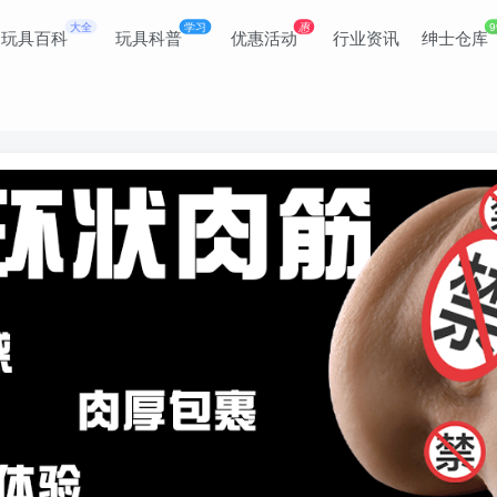
大全
学习
惠
9
玩具百科
玩具科普
优惠活动
行业资讯
绅士仓库