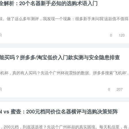
全解析：20个名器新手必知的选购术语入门
大家好，我是广州杯叔。做了
前
0
120
杯能买吗？拼多多/淘宝低价入门款实测与安全隐患排查
一、引言：50块的飞机杯，真的有人买吗？先说个广州杯叔震惊的数据。拼多多搜索'飞机杯'，销量前10的
前
0
207
AISEN vs 蜜壶：200元档同价位名器横评与选购决策矩阵
一、引言：三大品牌，200元档，到底该选谁？先说个广州杯叔的真实困境。