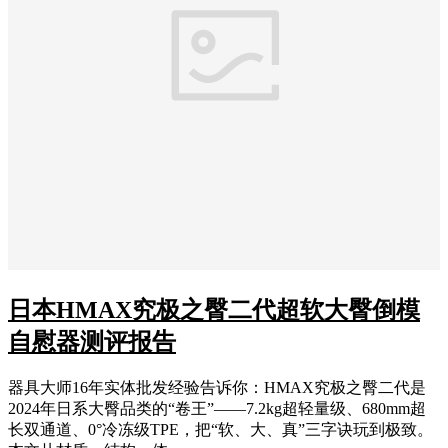
日本HMAX究极之臀二代超软大臀倒模
自慰器测评报告
器具大师16年实体批发经验告诉你：HMAX究极之臀二代是
2024年日系大臀品类的“卷王”——7.2kg超轻量级、680mm超
长双通道、0°冷冻级TPE，把“软、大、真”三字诀玩到极致。