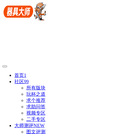
首页
1
社区
99
所有版块
玩杯之道
求个推荐
求助问答
视频专区
二手专区
大师测评
NEW
图文评测