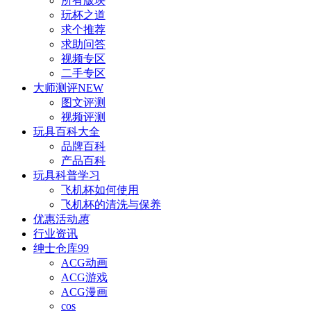
所有版块
玩杯之道
求个推荐
求助问答
视频专区
二手专区
大师测评
NEW
图文评测
视频评测
玩具百科
大全
品牌百科
产品百科
玩具科普
学习
飞机杯如何使用
飞机杯的清洗与保养
优惠活动
惠
行业资讯
绅士仓库
99
ACG动画
ACG游戏
ACG漫画
cos