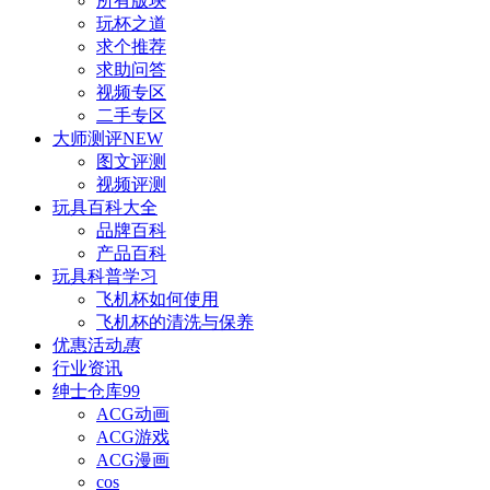
所有版块
玩杯之道
求个推荐
求助问答
视频专区
二手专区
大师测评
NEW
图文评测
视频评测
玩具百科
大全
品牌百科
产品百科
玩具科普
学习
飞机杯如何使用
飞机杯的清洗与保养
优惠活动
惠
行业资讯
绅士仓库
99
ACG动画
ACG游戏
ACG漫画
cos