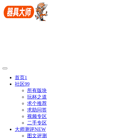
首页
1
社区
99
所有版块
玩杯之道
求个推荐
求助问答
视频专区
二手专区
大师测评
NEW
图文评测