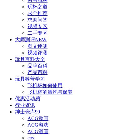
所有版块
玩杯之道
求个推荐
求助问答
视频专区
二手专区
大师测评
NEW
图文评测
视频评测
玩具百科
大全
品牌百科
产品百科
玩具科普
学习
飞机杯如何使用
飞机杯的清洗与保养
优惠活动
惠
行业资讯
绅士仓库
99
ACG动画
ACG游戏
ACG漫画
cos