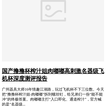
国产撸撸杯榨汁姐肉嘟嘟高刺激名器级飞
机杯深度测评报告
广州器具大师16年情趣江湖路，玩过飞机杯不下三位数。今天
把“撸撸杯榨汁姐-肉嘟嘟”拆到螺丝钉，给兄弟们一份“能不能
冲”的终极答案。肉嘟嘟主打“入口即化、通道榨汁”，官方喊
的是“名器级...