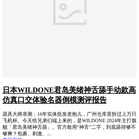
日本WILDONE君岛美绪神舌舔手动款高
仿真口交体验名器倒模测评报告
器具大师亲测：16年实体批发老炮儿，广州仓库里拆过上万只
飞机杯。今天给兄弟们端上来的，是WILDONE 2024年主打旗
舰「君岛美绪神舌舔」。官方敢用“神舌”二字，到底舔得够不
够爽？包裹、刺激、...