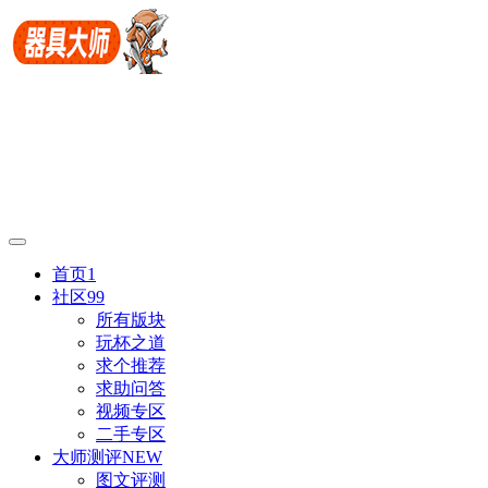
首页
1
社区
99
所有版块
玩杯之道
求个推荐
求助问答
视频专区
二手专区
大师测评
NEW
图文评测