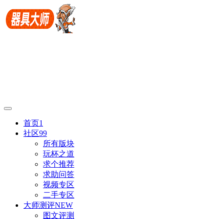
首页
1
社区
99
所有版块
玩杯之道
求个推荐
求助问答
视频专区
二手专区
大师测评
NEW
图文评测