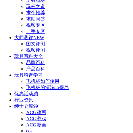
所有版块
玩杯之道
求个推荐
求助问答
视频专区
二手专区
大师测评
NEW
图文评测
视频评测
玩具百科
大全
品牌百科
产品百科
玩具科普
学习
飞机杯如何使用
飞机杯的清洗与保养
优惠活动
惠
行业资讯
绅士仓库
99
ACG动画
ACG游戏
ACG漫画
cos