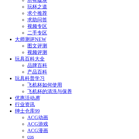
所有版块
玩杯之道
求个推荐
求助问答
视频专区
二手专区
大师测评
NEW
图文评测
视频评测
玩具百科
大全
品牌百科
产品百科
玩具科普
学习
飞机杯如何使用
飞机杯的清洗与保养
优惠活动
惠
行业资讯
绅士仓库
99
ACG动画
ACG游戏
ACG漫画
cos