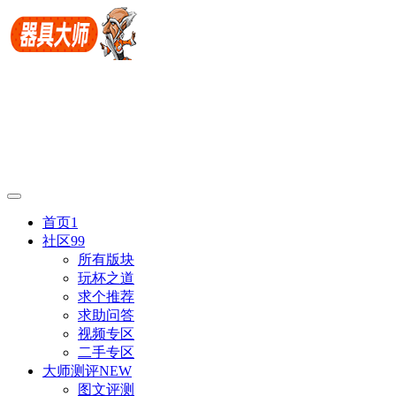
首页
1
社区
99
所有版块
玩杯之道
求个推荐
求助问答
视频专区
二手专区
大师测评
NEW
图文评测