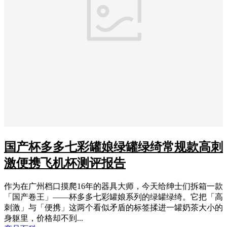
国产杯多多七彩罐娘绿罐绿绮常规款高刺
激便携飞机杯测评报告
作为在广州档口摸爬16年的器具大师，今天给绅士们拆箱一款
「国产卷王」——杯多多七彩罐娘系列的绿罐绿绮。它把「高
刺激」与「便携」这两个看似矛盾的标签揉进一罐奶茶大小的
身躯里，价格却不到...