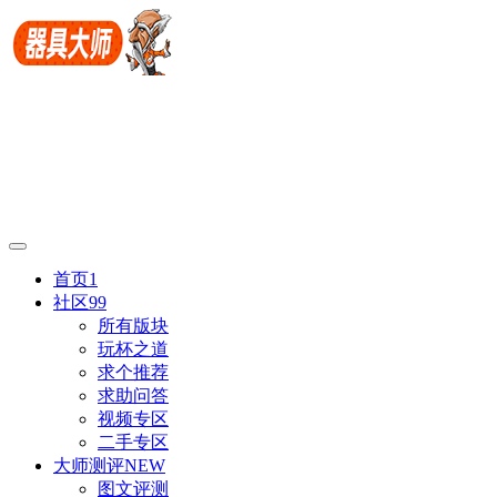
首页
1
社区
99
所有版块
玩杯之道
求个推荐
求助问答
视频专区
二手专区
大师测评
NEW
图文评测