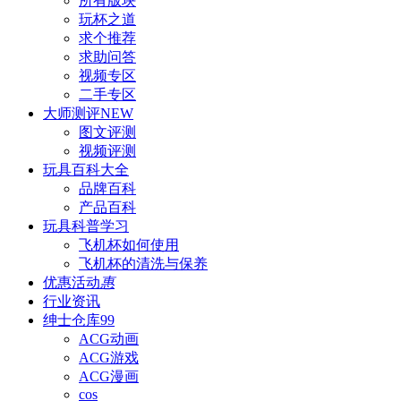
所有版块
玩杯之道
求个推荐
求助问答
视频专区
二手专区
大师测评
NEW
图文评测
视频评测
玩具百科
大全
品牌百科
产品百科
玩具科普
学习
飞机杯如何使用
飞机杯的清洗与保养
优惠活动
惠
行业资讯
绅士仓库
99
ACG动画
ACG游戏
ACG漫画
cos