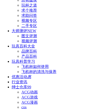
所有版块
玩杯之道
求个推荐
求助问答
视频专区
二手专区
大师测评
NEW
图文评测
视频评测
玩具百科
大全
品牌百科
产品百科
玩具科普
学习
飞机杯如何使用
飞机杯的清洗与保养
优惠活动
惠
行业资讯
绅士仓库
99
ACG动画
ACG游戏
ACG漫画
cos