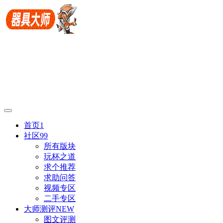
首页
1
社区
99
所有版块
玩杯之道
求个推荐
求助问答
视频专区
二手专区
大师测评
NEW
图文评测