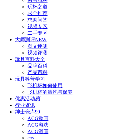
所有版块
玩杯之道
求个推荐
求助问答
视频专区
二手专区
大师测评
NEW
图文评测
视频评测
玩具百科
大全
品牌百科
产品百科
玩具科普
学习
飞机杯如何使用
飞机杯的清洗与保养
优惠活动
惠
行业资讯
绅士仓库
99
ACG动画
ACG游戏
ACG漫画
cos