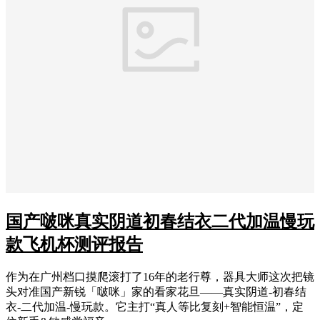
国产啵咪真实阴道初春结衣二代加温慢玩
款飞机杯测评报告
作为在广州档口摸爬滚打了16年的老行尊，器具大师这次把镜
头对准国产新锐「啵咪」家的看家花旦——真实阴道-初春结
衣-二代加温-慢玩款。它主打“真人等比复刻+智能恒温”，定