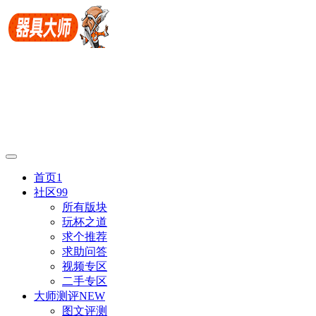
首页
1
社区
99
所有版块
玩杯之道
求个推荐
求助问答
视频专区
二手专区
大师测评
NEW
图文评测