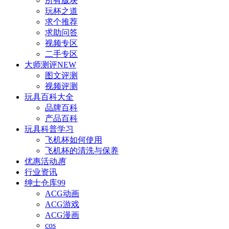
所有版块
玩杯之道
求个推荐
求助问答
视频专区
二手专区
大师测评
NEW
图文评测
视频评测
玩具百科
大全
品牌百科
产品百科
玩具科普
学习
飞机杯如何使用
飞机杯的清洗与保养
优惠活动
惠
行业资讯
绅士仓库
99
ACG动画
ACG游戏
ACG漫画
cos