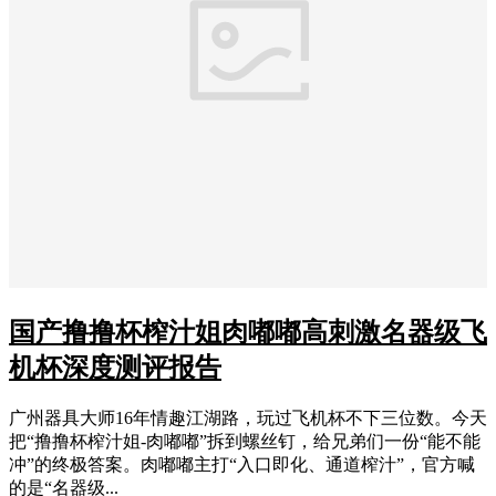
国产撸撸杯榨汁姐肉嘟嘟高刺激名器级飞
机杯深度测评报告
广州器具大师16年情趣江湖路，玩过飞机杯不下三位数。今天
把“撸撸杯榨汁姐-肉嘟嘟”拆到螺丝钉，给兄弟们一份“能不能
冲”的终极答案。肉嘟嘟主打“入口即化、通道榨汁”，官方喊
的是“名器级...