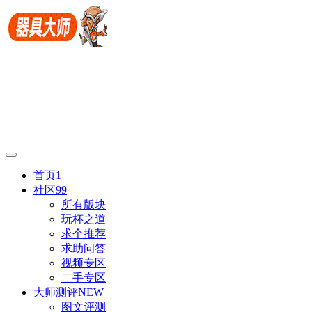
首页
1
社区
99
所有版块
玩杯之道
求个推荐
求助问答
视频专区
二手专区
大师测评
NEW
图文评测