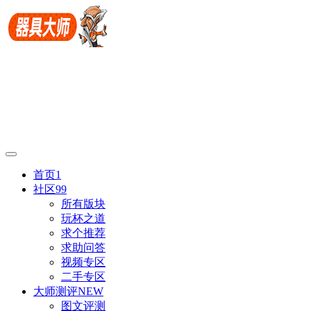
首页
1
社区
99
所有版块
玩杯之道
求个推荐
求助问答
视频专区
二手专区
大师测评
NEW
图文评测