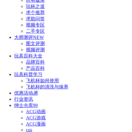
所有版块
玩杯之道
求个推荐
求助问答
视频专区
二手专区
大师测评
NEW
图文评测
视频评测
玩具百科
大全
品牌百科
产品百科
玩具科普
学习
飞机杯如何使用
飞机杯的清洗与保养
优惠活动
惠
行业资讯
绅士仓库
99
ACG动画
ACG游戏
ACG漫画
cos