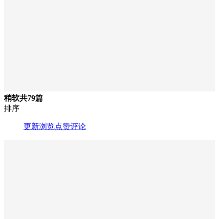
稍软
共79篇
排序
更新
浏览
点赞
评论