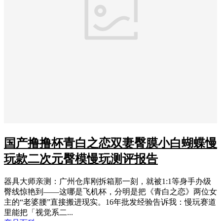
国产撸撸杯青白之恋双妻臀膜小白蝴蝶慢
玩款二次元臀模慢玩测评报告
器具大师亲测：广州仓库刚拆箱那一刻，就被1:1等身手办级
臀线惊艳到——这哪是飞机杯，分明是把《青白之恋》两位女
主的“老婆腰”直接搬进现实。16年批发经验告诉我：慢玩赛道
里能把「视觉系二...