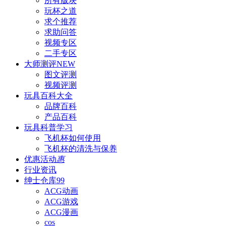
所有版块
玩杯之道
求个推荐
求助问答
视频专区
二手专区
大师测评
NEW
图文评测
视频评测
玩具百科
大全
品牌百科
产品百科
玩具科普
学习
飞机杯如何使用
飞机杯的清洗与保养
优惠活动
惠
行业资讯
绅士仓库
99
ACG动画
ACG游戏
ACG漫画
cos