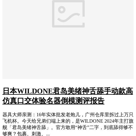
日本WILDONE君岛美绪神舌舔手动款高
仿真口交体验名器倒模测评报告
器具大师亲测：16年实体批发老炮儿，广州仓库里拆过上万只
飞机杯。今天给兄弟们端上来的，是WILDONE 2024年主打旗
舰「君岛美绪神舌舔」。官方敢用“神舌”二字，到底舔得够不
够爽？包裹、刺激、...