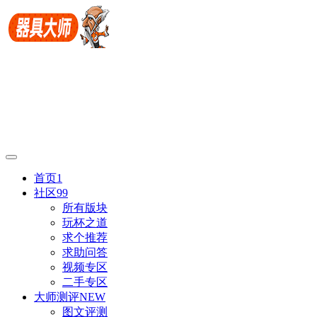
首页
1
社区
99
所有版块
玩杯之道
求个推荐
求助问答
视频专区
二手专区
大师测评
NEW
图文评测