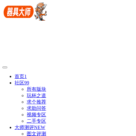
首页
1
社区
99
所有版块
玩杯之道
求个推荐
求助问答
视频专区
二手专区
大师测评
NEW
图文评测