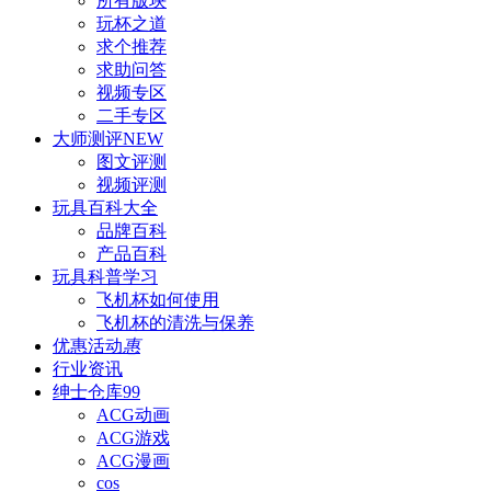
所有版块
玩杯之道
求个推荐
求助问答
视频专区
二手专区
大师测评
NEW
图文评测
视频评测
玩具百科
大全
品牌百科
产品百科
玩具科普
学习
飞机杯如何使用
飞机杯的清洗与保养
优惠活动
惠
行业资讯
绅士仓库
99
ACG动画
ACG游戏
ACG漫画
cos