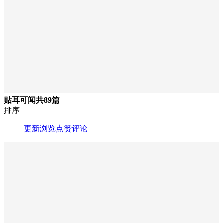
贴耳可闻
共89篇
排序
更新
浏览
点赞
评论