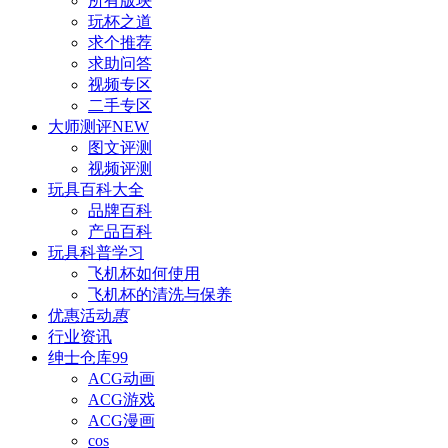
所有版块
玩杯之道
求个推荐
求助问答
视频专区
二手专区
大师测评
NEW
图文评测
视频评测
玩具百科
大全
品牌百科
产品百科
玩具科普
学习
飞机杯如何使用
飞机杯的清洗与保养
优惠活动
惠
行业资讯
绅士仓库
99
ACG动画
ACG游戏
ACG漫画
cos