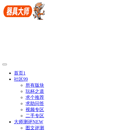
首页
1
社区
99
所有版块
玩杯之道
求个推荐
求助问答
视频专区
二手专区
大师测评
NEW
图文评测