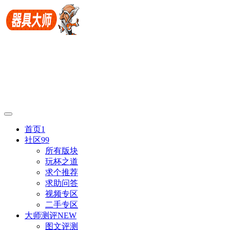
首页
1
社区
99
所有版块
玩杯之道
求个推荐
求助问答
视频专区
二手专区
大师测评
NEW
图文评测