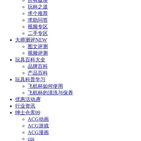
所有版块
玩杯之道
求个推荐
求助问答
视频专区
二手专区
大师测评
NEW
图文评测
视频评测
玩具百科
大全
品牌百科
产品百科
玩具科普
学习
飞机杯如何使用
飞机杯的清洗与保养
优惠活动
惠
行业资讯
绅士仓库
99
ACG动画
ACG游戏
ACG漫画
cos