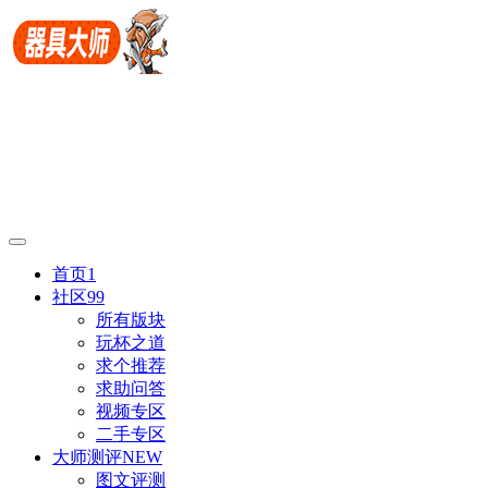
首页
1
社区
99
所有版块
玩杯之道
求个推荐
求助问答
视频专区
二手专区
大师测评
NEW
图文评测