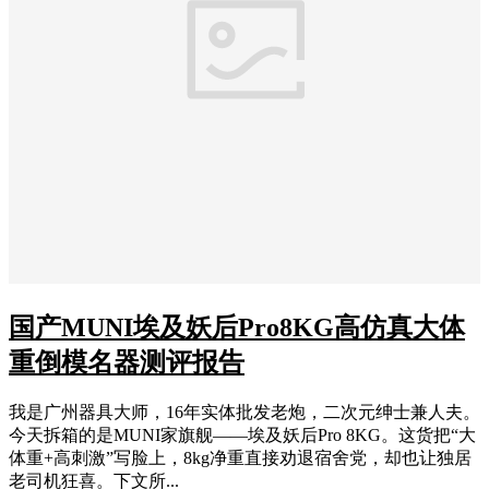
国产MUNI埃及妖后Pro8KG高仿真大体
重倒模名器测评报告
我是广州器具大师，16年实体批发老炮，二次元绅士兼人夫。
今天拆箱的是MUNI家旗舰——埃及妖后Pro 8KG。这货把“大
体重+高刺激”写脸上，8kg净重直接劝退宿舍党，却也让独居
老司机狂喜。下文所...