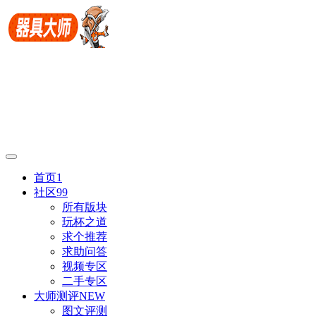
首页
1
社区
99
所有版块
玩杯之道
求个推荐
求助问答
视频专区
二手专区
大师测评
NEW
图文评测