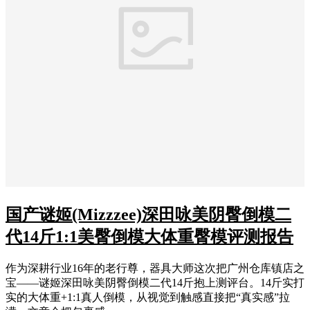
国产谜姬(Mizzzee)深田咏美阴臀倒模二
代14斤1:1美臀倒模大体重臀模评测报告
作为深耕行业16年的老行尊，器具大师这次把广州仓库镇店之
宝——谜姬深田咏美阴臀倒模二代14斤抱上测评台。14斤实打
实的大体重+1:1真人倒模，从视觉到触感直接把“真实感”拉