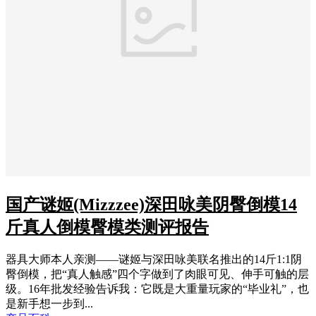
国产谜姬(Mizzzee)深田咏美阴臀倒模14
斤真人倒模臀模类测评报告
器具大师本人亲测——谜姬与深田咏美联名推出的14斤1:1阴
臀倒模，把“真人触感”四个字做到了肉眼可见、伸手可触的层
级。16年批发经验告诉我：它既是大重量玩家的“毕业礼”，也
是新手想一步到...