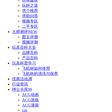
所有版块
玩杯之道
求个推荐
求助问答
视频专区
二手专区
大师测评
NEW
图文评测
视频评测
玩具百科
大全
品牌百科
产品百科
玩具科普
学习
飞机杯如何使用
飞机杯的清洗与保养
优惠活动
惠
行业资讯
绅士仓库
99
ACG动画
ACG游戏
ACG漫画
cos