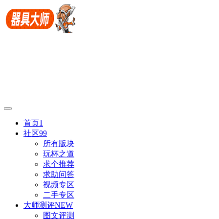
首页
1
社区
99
所有版块
玩杯之道
求个推荐
求助问答
视频专区
二手专区
大师测评
NEW
图文评测