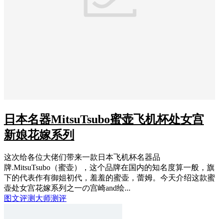
日本名器MitsuTsubo蜜壶飞机杯处女宫
新娘花嫁系列
这次给各位大佬们带来一款日本飞机杯名器品
牌.MitsuTsubo（蜜壶），这个品牌在国内的知名度算一般，旗
下的代表作有御姐初代，羞羞的蜜壶，蕾姆。今天介绍这款蜜
壶处女宫花嫁系列之一の宫崎and绘...
图文评测
大师测评