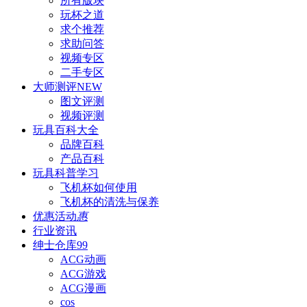
所有版块
玩杯之道
求个推荐
求助问答
视频专区
二手专区
大师测评
NEW
图文评测
视频评测
玩具百科
大全
品牌百科
产品百科
玩具科普
学习
飞机杯如何使用
飞机杯的清洗与保养
优惠活动
惠
行业资讯
绅士仓库
99
ACG动画
ACG游戏
ACG漫画
cos