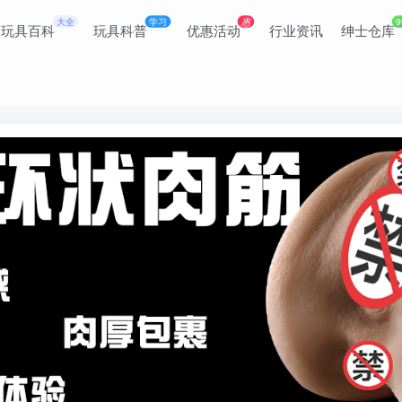
大全
学习
惠
9
玩具百科
玩具科普
优惠活动
行业资讯
绅士仓库