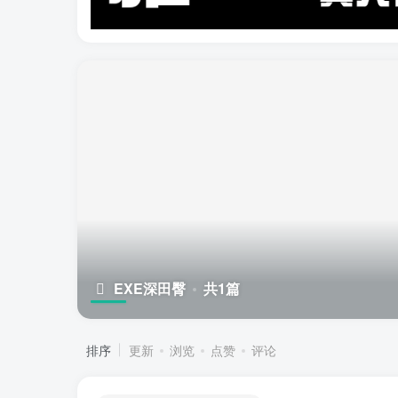
EXE深田臀
共1篇
排序
更新
浏览
点赞
评论