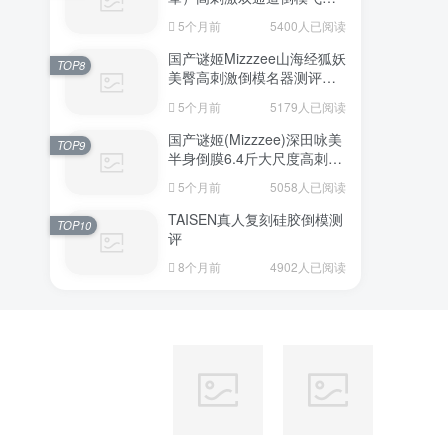
杯深度测评报告
5个月前
5400人已阅读
国产谜姬Mizzzee山海经狐妖
TOP8
美臀高刺激倒模名器测评报
告
5个月前
5179人已阅读
国产谜姬(Mizzzee)深田咏美
TOP9
半身倒膜6.4斤大尺度高刺激
名器倒模评测报告
5个月前
5058人已阅读
TAISEN真人复刻硅胶倒模测
TOP10
评
8个月前
4902人已阅读