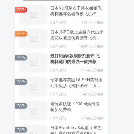
日本KUKI芽衣子芽衣姐姐飞
TOP2
机杯推荐名器倒模飞机杯测
评视频
6个月前
1W+人已阅读
日本JNPG极上生腰六代山岸
TOP3
逢花双通道仿真腰臀飞机杯
（半身款）测评适合追求极
6个月前
9631人已阅读
致真实感的资深玩家
最好用的6款润滑剂测评,飞
TOP4
机杯适用的最强一款推荐
8个月前
7114人已阅读
专家推荐美国TAISEN美臀系
TOP5
列泰贝莎飞机杯测评，顶级
品质带来极致享受!
6个月前
6627人已阅读
老玩家认证！200ml润滑液
TOP6
萌新免费领
6个月前
6154人已阅读
日本Aivrobta JK学姐（JK先
TOP7
辈）高刺激双通道倒模飞机