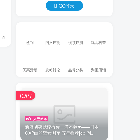
QQ登录
资深撸友看到这个撸友的疑问有些坐不住了，我有话说了，做人嘛要有爱心滴，要懂分享毕竟独乐了不如众乐乐。。。。其实飞机杯不管是国产还是其他国生产的，我们追求的也就在适合用...
5
签到
图文评测
视频评测
玩具科普
优惠活动
发帖讨论
品牌分类
淘宝店铺
TOP1
9W+人已阅读
新婚初夜就榨得你一滴不剩❤——日本
GXP白丝壁女测评 五星推荐[db:副...