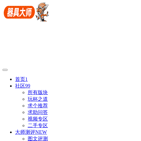
首页
1
社区
99
所有版块
玩杯之道
求个推荐
求助问答
视频专区
二手专区
大师测评
NEW
图文评测