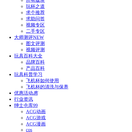
所有版块
玩杯之道
求个推荐
求助问答
视频专区
二手专区
大师测评
NEW
图文评测
视频评测
玩具百科
大全
品牌百科
产品百科
玩具科普
学习
飞机杯如何使用
飞机杯的清洗与保养
优惠活动
惠
行业资讯
绅士仓库
99
ACG动画
ACG游戏
ACG漫画
cos