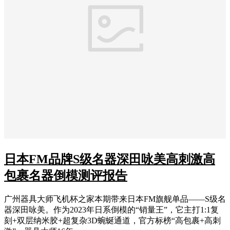
日本FM品牌S级名器深田咏美高刺激高
包裹名器倒模测评报告
广州器具大师飞机杯之家本期带来日本FM旗舰单品——S级名
器深田咏美。作为2023年日系倒模的“销量王”，它主打1:1复
刻+双层纳米胶+超复杂3D蜿蜒通道，官方标榜“高包裹+高刺