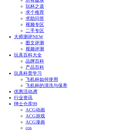
所有版块
玩杯之道
求个推荐
求助问答
视频专区
二手专区
大师测评
NEW
图文评测
视频评测
玩具百科
大全
品牌百科
产品百科
玩具科普
学习
飞机杯如何使用
飞机杯的清洗与保养
优惠活动
惠
行业资讯
绅士仓库
99
ACG动画
ACG游戏
ACG漫画
cos