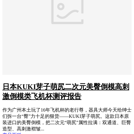
日本KUKI芽子萌尻二次元美臀倒模高刺
激倒模类飞机杯测评报告
作为广州本土玩了16年飞机杯的老行尊，器具大师今天给绅士
们拆一台“臀”力十足的狠货——KUKI芽子萌尻。这款日本原
装进口的美臀倒模，把二次元“萌尻”属性拉满：双通道、巨臀
造型、高刺激褶皱...