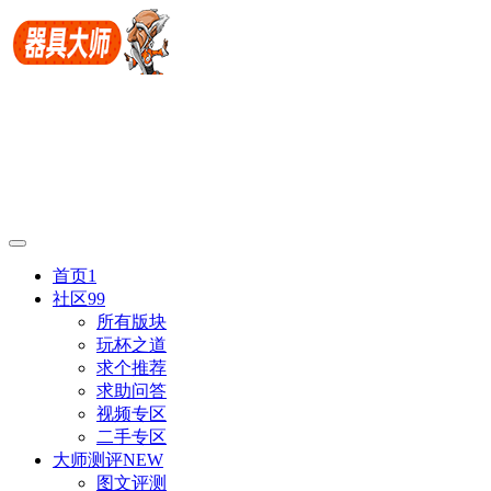
首页
1
社区
99
所有版块
玩杯之道
求个推荐
求助问答
视频专区
二手专区
大师测评
NEW
图文评测