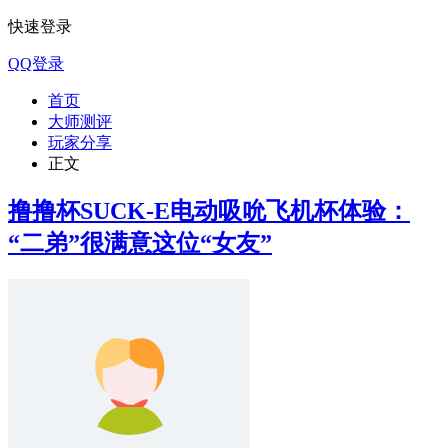
快速登录
QQ登录
首页
大师测评
玩家分享
正文
撸撸杯SUCK-E电动吸吮飞机杯体验：
“二弟”很满意这位“女友”