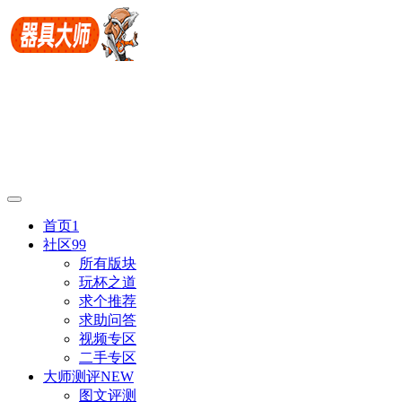
首页
1
社区
99
所有版块
玩杯之道
求个推荐
求助问答
视频专区
二手专区
大师测评
NEW
图文评测