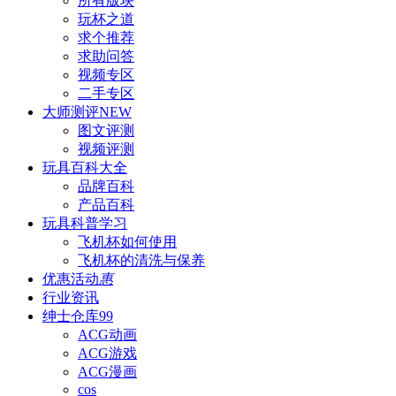
所有版块
玩杯之道
求个推荐
求助问答
视频专区
二手专区
大师测评
NEW
图文评测
视频评测
玩具百科
大全
品牌百科
产品百科
玩具科普
学习
飞机杯如何使用
飞机杯的清洗与保养
优惠活动
惠
行业资讯
绅士仓库
99
ACG动画
ACG游戏
ACG漫画
cos