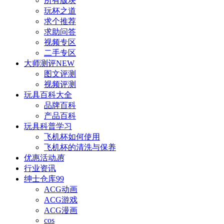
所有版块
玩杯之道
求个推荐
求助问答
视频专区
二手专区
大师测评
NEW
图文评测
视频评测
玩具百科
大全
品牌百科
产品百科
玩具科普
学习
飞机杯如何使用
飞机杯的清洗与保养
优惠活动
惠
行业资讯
绅士仓库
99
ACG动画
ACG游戏
ACG漫画
cos