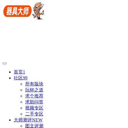
首页
1
社区
99
所有版块
玩杯之道
求个推荐
求助问答
视频专区
二手专区
大师测评
NEW
图文评测