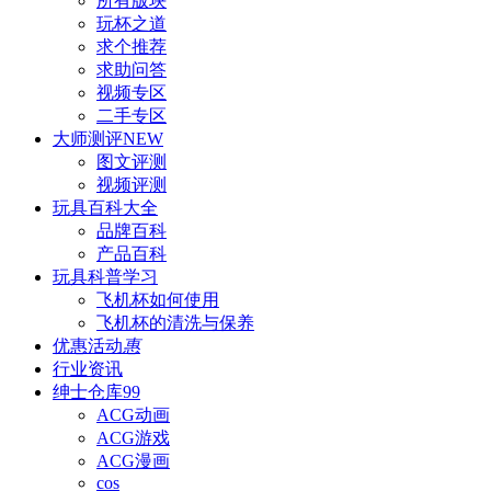
所有版块
玩杯之道
求个推荐
求助问答
视频专区
二手专区
大师测评
NEW
图文评测
视频评测
玩具百科
大全
品牌百科
产品百科
玩具科普
学习
飞机杯如何使用
飞机杯的清洗与保养
优惠活动
惠
行业资讯
绅士仓库
99
ACG动画
ACG游戏
ACG漫画
cos