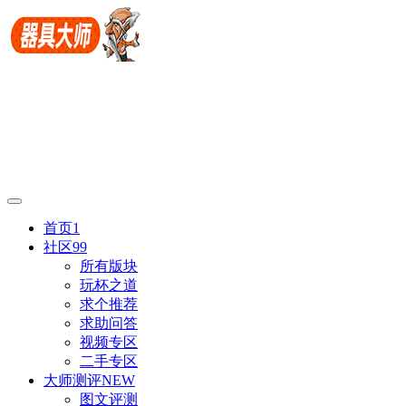
首页
1
社区
99
所有版块
玩杯之道
求个推荐
求助问答
视频专区
二手专区
大师测评
NEW
图文评测