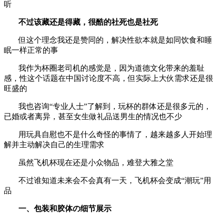
听
不过该藏还是得藏，很酷的社死也是社死
但这个理念我还是赞同的，解决性欲本就是如同饮食和睡
眠一样正常的事
我作为杯圈老司机的感觉是，因为道德文化带来的羞耻
感，性这个话题在中国讨论度不高，但实际上大伙需求还是很
旺盛的
我也咨询“专业人士”了解到，玩杯的群体还是很多元的，
已婚或者离异，甚至女生做礼品送男生的情况也不少
用玩具自慰也不是什么奇怪的事情了，越来越多人开始理
解并主动解决自己的生理需求
虽然飞机杯现在还是小众物品，难登大雅之堂
不过谁知道未来会不会真有一天，飞机杯会变成“潮玩”用
品
一、包装和胶体の细节展示