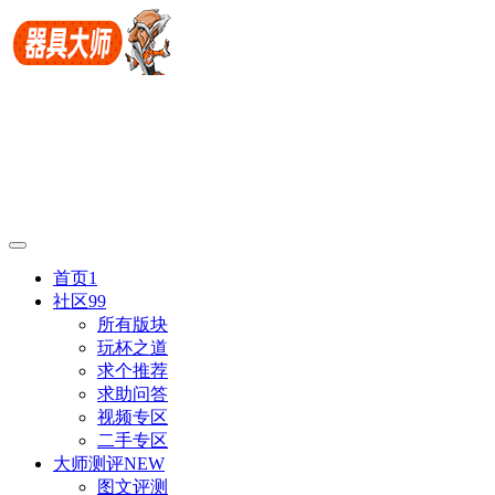
首页
1
社区
99
所有版块
玩杯之道
求个推荐
求助问答
视频专区
二手专区
大师测评
NEW
图文评测