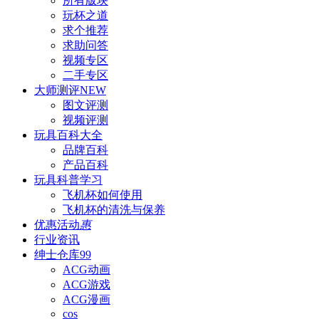
所有版块
玩杯之道
求个推荐
求助问答
视频专区
二手专区
大师测评
NEW
图文评测
视频评测
玩具百科
大全
品牌百科
产品百科
玩具科普
学习
飞机杯如何使用
飞机杯的清洗与保养
优惠活动
惠
行业资讯
绅士仓库
99
ACG动画
ACG游戏
ACG漫画
cos