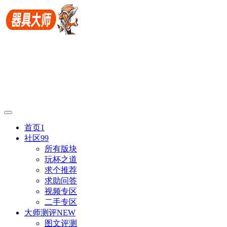
首页
1
社区
99
所有版块
玩杯之道
求个推荐
求助问答
视频专区
二手专区
大师测评
NEW
图文评测