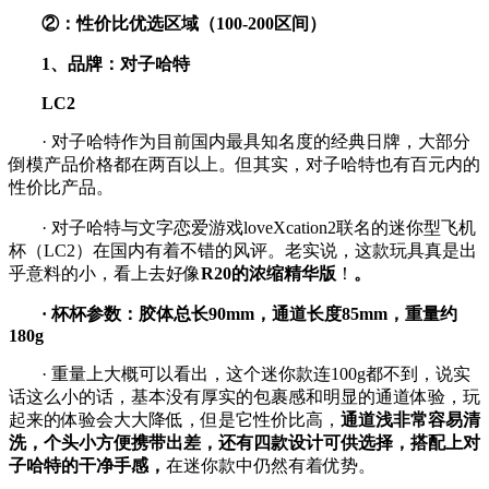
②：性价比优选区域（100-200区间）
1、品牌：对子哈特
LC2
· 对子哈特作为目前国内最具知名度的经典日牌，大部分
倒模产品价格都在两百以上。但其实，对子哈特也有百元内的
性价比产品。
· 对子哈特与文字恋爱游戏loveXcation2联名的迷你型飞机
杯（LC2）在国内有着不错的风评。老实说，这款玩具真是出
乎意料的小，看上去好像
R20的浓缩精华版
！
。
·
杯杯参数：胶体总长90mm，通道长度85mm，重量约
180g
· 重量上大概可以看出，这个迷你款连100g都不到，说实
话这么小的话，基本没有厚实的包裹感和明显的通道体验，玩
起来的体验会大大降低，但是它性价比高，
通道浅非常容易清
洗，个头小方便携带出差，还有四款设计可供选择，搭配上对
子哈特的干净手感，
在迷你款中仍然有着优势。