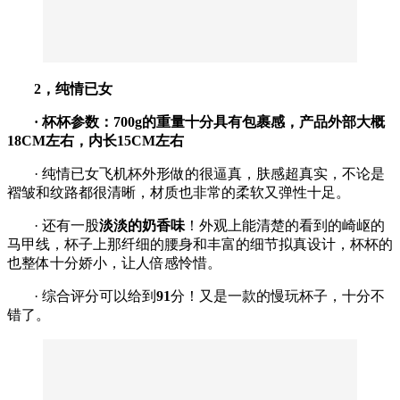
2，纯情已女
·
杯杯参数：700g的重量十分具有包裹感，产品外部大概
18CM左右，内长15CM左右
· 纯情已女飞机杯外形做的很逼真，肤感超真实，不论是
褶皱和纹路都很清晰，材质也非常的柔软又弹性十足。
· 还有一股
淡淡的奶香味
！外观上能清楚的看到的崎岖的
马甲线，杯子上那纤细的腰身和丰富的细节拟真设计，杯杯的
也整体十分娇小，让人倍感怜惜。
· 综合评分可以给到
91
分！又是一款的慢玩杯子，十分不
错了。