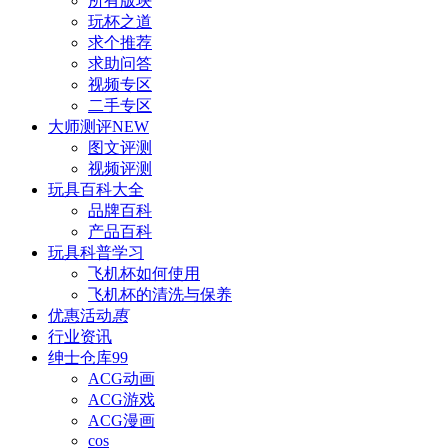
所有版块
玩杯之道
求个推荐
求助问答
视频专区
二手专区
大师测评
NEW
图文评测
视频评测
玩具百科
大全
品牌百科
产品百科
玩具科普
学习
飞机杯如何使用
飞机杯的清洗与保养
优惠活动
惠
行业资讯
绅士仓库
99
ACG动画
ACG游戏
ACG漫画
cos