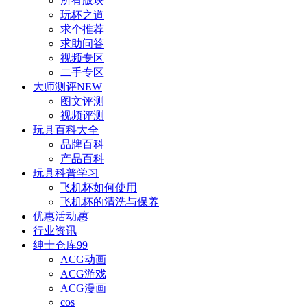
所有版块
玩杯之道
求个推荐
求助问答
视频专区
二手专区
大师测评
NEW
图文评测
视频评测
玩具百科
大全
品牌百科
产品百科
玩具科普
学习
飞机杯如何使用
飞机杯的清洗与保养
优惠活动
惠
行业资讯
绅士仓库
99
ACG动画
ACG游戏
ACG漫画
cos