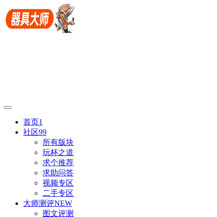
首页
1
社区
99
所有版块
玩杯之道
求个推荐
求助问答
视频专区
二手专区
大师测评
NEW
图文评测