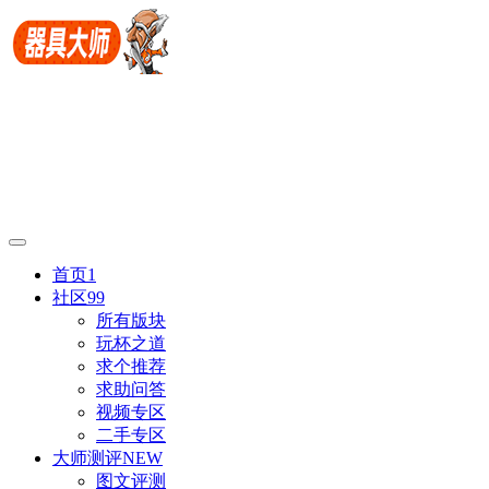
首页
1
社区
99
所有版块
玩杯之道
求个推荐
求助问答
视频专区
二手专区
大师测评
NEW
图文评测