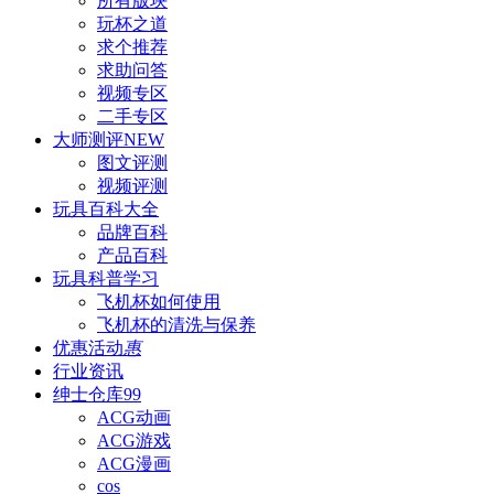
所有版块
玩杯之道
求个推荐
求助问答
视频专区
二手专区
大师测评
NEW
图文评测
视频评测
玩具百科
大全
品牌百科
产品百科
玩具科普
学习
飞机杯如何使用
飞机杯的清洗与保养
优惠活动
惠
行业资讯
绅士仓库
99
ACG动画
ACG游戏
ACG漫画
cos