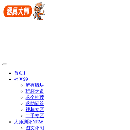
首页
1
社区
99
所有版块
玩杯之道
求个推荐
求助问答
视频专区
二手专区
大师测评
NEW
图文评测