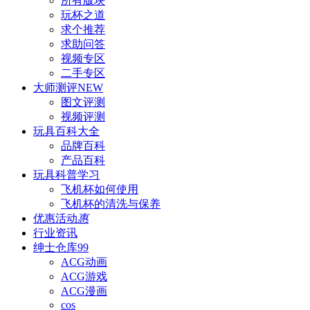
所有版块
玩杯之道
求个推荐
求助问答
视频专区
二手专区
大师测评
NEW
图文评测
视频评测
玩具百科
大全
品牌百科
产品百科
玩具科普
学习
飞机杯如何使用
飞机杯的清洗与保养
优惠活动
惠
行业资讯
绅士仓库
99
ACG动画
ACG游戏
ACG漫画
cos