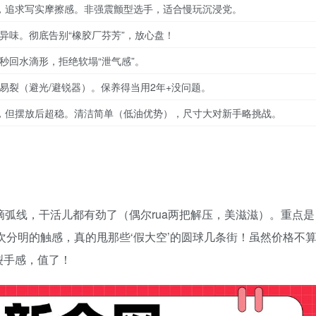
，追求写实摩擦感。非强震颤型选手，适合慢玩沉浸党。
异味。彻底告别“橡胶厂芬芳”，放心盘！
秒回水滴形，拒绝软塌“泄气感”。
易裂（避光/避锐器）。保养得当用2年+没问题。
，但摆放后超稳。清洁简单（低油优势），尺寸大对新手略挑战。
滴弧线，干活儿都有劲了（偶尔rua两把解压，美滋滋）。
重点是
次分明的触感，真的甩那些‘假大空’的圆球几条街！虽然价格不
裂手感，值了！