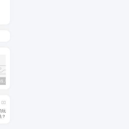
TAISEN艾薇儿5kg仿真臀膜：真人体验，新手入坑必看！
TAISEN蒂娜半身实测：这仿真度，抱起来比刷擦边视频刺激？
2026年飞机杯哪个最好用？6月热门排行榜正式发布
的玩
法？