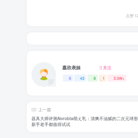
点赞
1
嘉欣表妹
关注
0
43
0
1
3.3W+
上一篇
器具大师评测Aivrobta萌え乳：清爽不油腻的二次元球
新手老手都值得试试