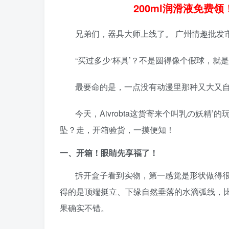
200ml润滑液免费
兄弟们，器具大师上线了。 广州情趣批发
“买过多少‘杯具’？不是圆得像个假球，
最要命的是，一点没有动漫里那种又大又
今天，Aivrobta这货寄来个叫乳の妖精
坠？走，开箱验货，一摸便知！
一、开箱！眼睛先享福了！
拆开盒子看到实物，第一感觉是形状做得
得的是顶端挺立、下缘自然垂落的水滴弧线，
果确实不错。