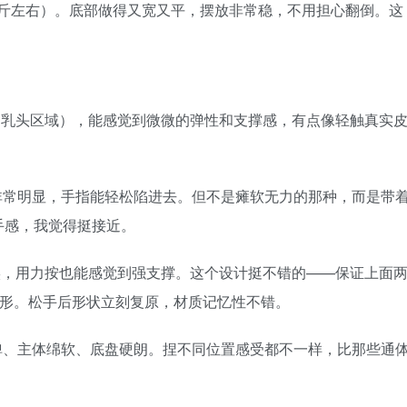
公斤左右）。底部做得又宽又平，摆放非常稳，不用担心翻倒。这
端（乳头区域），能感觉到微微的弹性和支撑感，有点像轻触真实
非常明显，手指能轻松陷进去。但不是瘫软无力的那种，而是带
手感，我觉得挺接近。
硬实，用力按也能感觉到强支撑。这个设计挺不错的——保证上面
变形。松手后形状立刻复原，材质记忆性不错。
弹、主体绵软、底盘硬朗。捏不同位置感受都不一样，比那些通