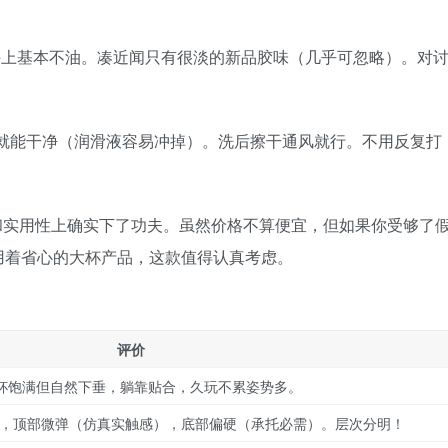
，手上基本不油。凑近闻只有很淡的新品胶味（几乎可忽略）。对
搓洗就能干净（润滑液容易冲掉）。洗后擦干通风就行。不用反复打
和实用性上确实下了功夫。虽然价格不算便宜，但如果你受够了
用着省心的大杯产品，这款值得认真考虑。
评价
杯饱满但自然下垂，躺靠贴合，久玩不累姿势多。
，顶部微弹（仿真实触感），底部偏硬（承托必需）。层次分明！