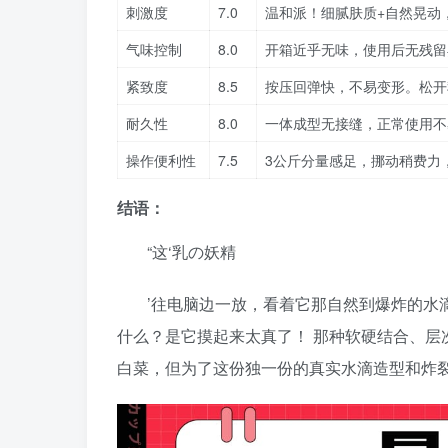
刺激度
7.0
温和派！细腻肤质+自然晃动
气味控制
8.0
开箱近乎无味，使用后无残留
紧致度
8.5
按压回弹快，不易变形。松开
耐久性
8.0
一体成型无接缝，正常使用不
操作便利性
7.5
3公斤分量感足，挪动稍费力
结语：
“这‘乳の妖精
’往电脑边一放，看着它那自然到爆炸的水
什么？是它摸起来太真了！ 那种软硬结合、层
白菜，但为了这份独一份的真实水滴造型和炸