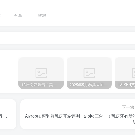
2
分享
收藏
18斤肉弹暴击！美国TAISEN泰贝莎臀模实测：这后入声，谁听谁顶不住？
2025年5月器具大师飞机杯品牌销量排行榜，带你深入了解飞机杯选购攻略！
下一篇
形乳，
Aivrobta 蜜乳姬乳房开箱评测！2.8kg三合一！乳房还有新