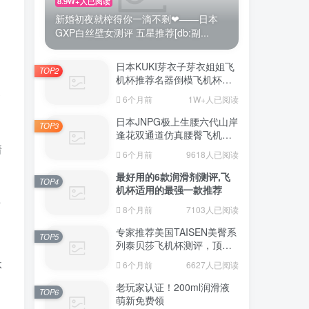
8.9W+人已阅读
新婚初夜就榨得你一滴不剩❤——日本
GXP白丝壁女测评 五星推荐[db:副...
日本KUKI芽衣子芽衣姐姐飞
TOP2
机杯推荐名器倒模飞机杯测
皮
评视频
6个月前
1W+人已阅读
日本JNPG极上生腰六代山岸
TOP3
逢花双通道仿真腰臀飞机杯
（半身款）测评适合追求极
着
6个月前
9618人已阅读
致真实感的资深玩家
最好用的6款润滑剂测评,飞
TOP4
机杯适用的最强一款推荐
两
8个月前
7103人已阅读
专家推荐美国TAISEN美臀系
TOP5
列泰贝莎飞机杯测评，顶级
品质带来极致享受!
体
6个月前
6627人已阅读
老玩家认证！200ml润滑液
TOP6
萌新免费领