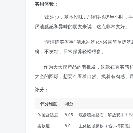
实用体验：
“出油少，基本没味儿” 轻轻揉搓半小时
厌油腻感和异味的朋友来说，这点非常友好。
“清洁确实省事” 清水冲洗+沐浴露简单
粉，不发粘，日常保养轻松很多。
作为天天摸产品的老批发，这款在真实感
大空的圆球，想要个看着自然、摸着有肉感、
评分：
评分维度
得分
体验舒适度
8.05
底盘稳如磐石，解放双手！E
柔软度
8.0
主体区域超软（陷手棉花感）