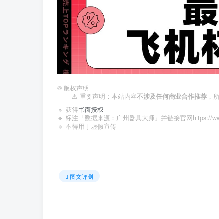
©
版权声明
⚠️ 重要声明：本站内容
不涉及任何商业合作推荐
，
🔹 获得
书面授权
🔹 标注「数据来源：广州器具大师」并链接官网https://www.qi
🔹 不得用于虚假宣传
图文评测