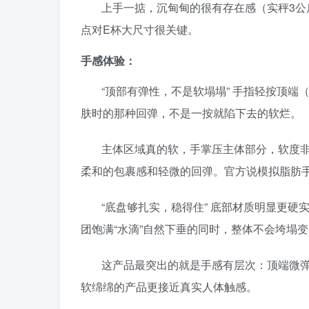
上手一掂，沉甸甸的很有存在感（实秤3
点对E杯大尺寸很关键。
手感体验：
“顶部有弹性，不是软塌塌” 手指轻按顶
肤时的那种回弹，不是一按就陷下去的软烂。
主体区域真的软，手掌压主体部分，软度
柔和的包裹感和轻微的回弹。官方说模拟脂肪
“底盘够扎实，稳得住” 底部材质明显更
团饱满“水滴”自然下垂的同时，整体不会垮塌
这产品最突出的就是
手感有层次
：顶端微
软绵绵的产品更接近真实人体触感。