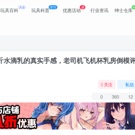
大全
学习
惠
9
玩具百科
玩具科普
优惠活动
行业资讯
绅士仓库
：3公斤水滴乳的真实手感，老司机飞机杯乳房倒模
关注
私信
0
360
12