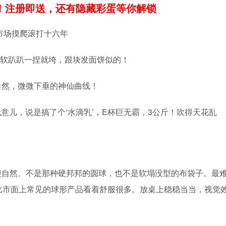
领！注册即送，还有隐藏彩蛋等你解锁
市场摸爬滚打十六年
就是软趴趴一捏就垮，跟块发面饼似的！
自然，微微下垂的神仙曲线！
’的玩意儿，说是搞了个‘水滴乳’，E杯巨无霸，3公斤！吹得天花乱
很自然。不是那种硬邦邦的圆球，也不是软塌没型的布袋子。最
比市面上常见的球形产品看着舒服很多。放桌上稳稳当当，视觉