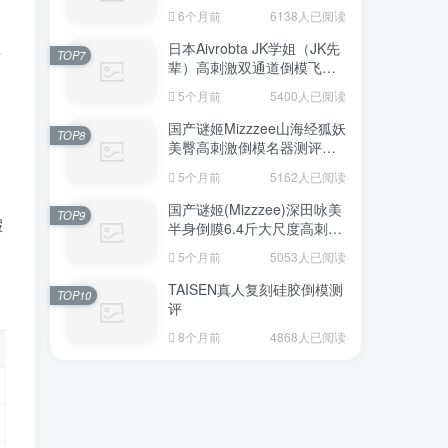
6个月前
6138人已阅读
日本Aivrobta JK学姐（JK先
讨
TOP7
辈）高刺激双通道倒模飞机
杯深度测评报告
5个月前
5400人已阅读
国产谜姬Mizzzee山海经狐妖
TOP8
美臀高刺激倒模名器测评报
告
5个月前
5162人已阅读
国产谜姬(Mizzzee)深田咏美
TOP9
假
半身倒膜6.4斤大尺度高刺激
名器倒模评测报告
5个月前
5053人已阅读
TAISEN真人复刻硅胶倒模测
TOP10
评
8个月前
4868人已阅读