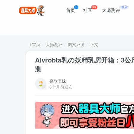
1
99
NEW
首页
社区
大师测评
首页
大师测评
图文评测
正文
Aivrobta乳の妖精乳房开箱
测
嘉欣表妹
6个月前发布