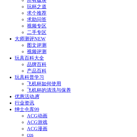
所有版块
玩杯之道
求个推荐
求助问答
视频专区
二手专区
大师测评
NEW
图文评测
视频评测
玩具百科
大全
品牌百科
产品百科
玩具科普
学习
飞机杯如何使用
飞机杯的清洗与保养
优惠活动
惠
行业资讯
绅士仓库
99
ACG动画
ACG游戏
ACG漫画
cos