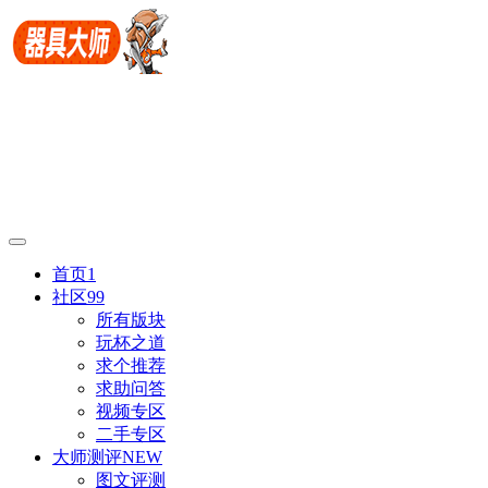
首页
1
社区
99
所有版块
玩杯之道
求个推荐
求助问答
视频专区
二手专区
大师测评
NEW
图文评测